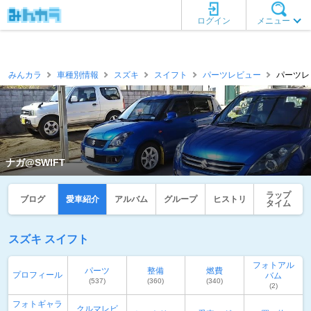
ログイン
メニュー
みんカラ
車種別情報
スズキ
スイフト
パーツレビュー
パーツレビ
ナガ@SWIFT
ラップ
ブログ
愛車紹介
アルバム
グループ
ヒストリ
タイム
スズキ スイフト
フォトアル
パーツ
整備
燃費
プロフィール
バム
(537)
(360)
(340)
(2)
フォトギャラ
クルマレビ