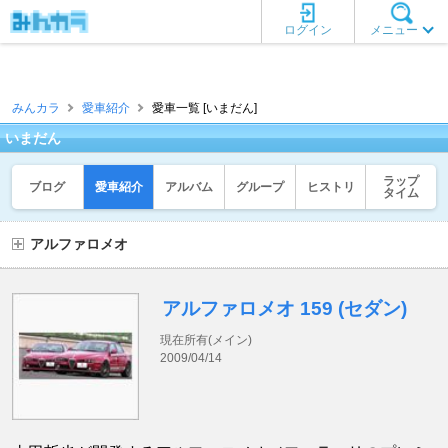
ログイン
メニュー
みんカラ
愛車紹介
愛車一覧 [いまだん]
いまだん
ラップ
ブログ
愛車紹介
アルバム
グループ
ヒストリ
タイム
アルファロメオ
アルファロメオ 159 (セダン)
現在所有(メイン)
2009/04/14