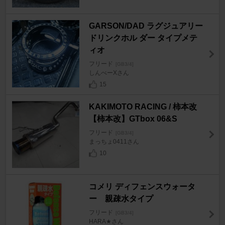
GARSON/DAD ラグジュアリー
ドリンクホル ダー タイプメテ
ィオ
フリード
[GB3/4]
しんべーXさん
15
KAKIMOTO RACING / 柿本改
【柿本改】GTbox 06&S
フリード
[GB3/4]
まっちょ0411さん
10
コメリ ディフェンスウォータ
ー 親疎水タイプ
フリード
[GB3/4]
HARA★さん