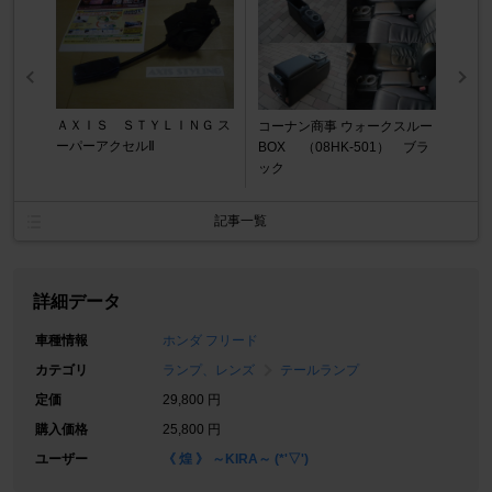
ＡＸＩＳ ＳＴＹＬＩＮＧ ス
コーナン商事 ウォークスルー
ーパーアクセルⅡ
BOX （08HK-501） ブラ
ック
記事一覧
詳細データ
車種情報
ホンダ フリード
カテゴリ
ランプ、レンズ
テールランプ
定価
29,800 円
購入価格
25,800 円
ユーザー
《 煌 》 ～KIRA～ (*'▽')