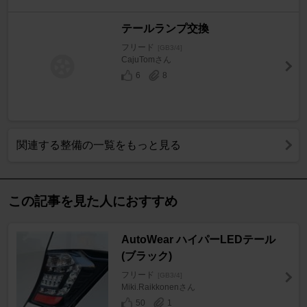
テールランプ交換
フリード
[GB3/4]
CajuTomさん
6
8
関連する整備の一覧をもっと見る
この記事を見た人におすすめ
AutoWear ハイパーLEDテール
(ブラック)
フリード
[GB3/4]
Miki.Raikkonenさん
50
1