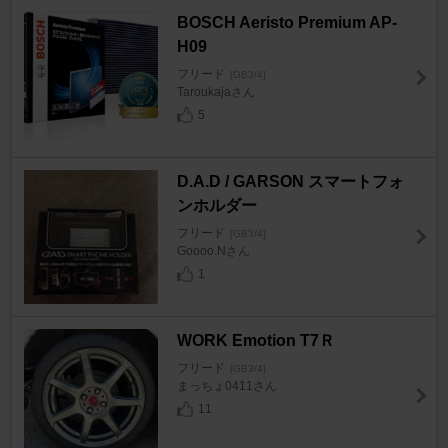
BOSCH Aeristo Premium AP-
H09
フリード
[GB3/4]
Taroukajaさん
5
D.A.D / GARSON スマートフォ
ンホルダー
フリード
[GB3/4]
Goooo.Nさん
1
WORK Emotion T7Ｒ
フリード
[GB3/4]
まっちょ0411さん
11