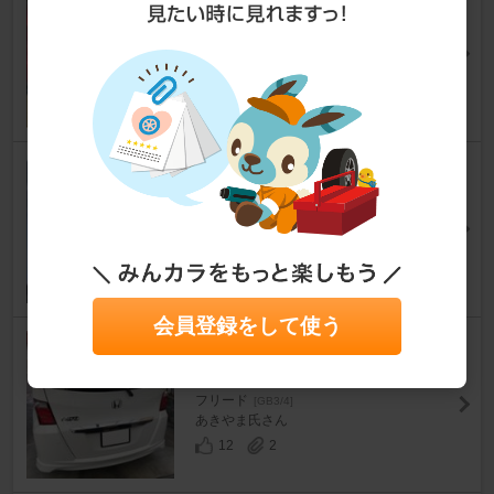
用テールランプ
フリード
[GB3/4]
オールド74さん
25
0
不明 ＬＥＤテールランプ？
フリード
[GB3/4]
Ｐｅａｃｅさん
19
0
会員登録をして使う
SONAR(ライト関連) LEDテー
ル
フリード
[GB3/4]
あきやま氏さん
12
2