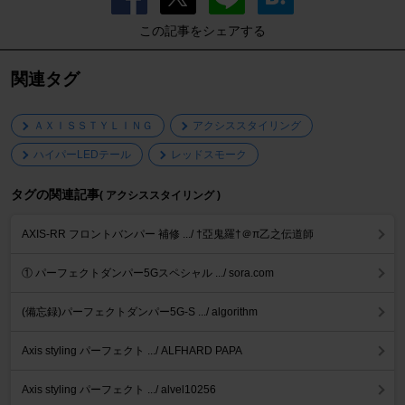
この記事をシェアする
関連タグ
ＡＸＩＳＳＴＹＬＩＮＧ
アクシススタイリング
ハイパーLEDテール
レッドスモーク
タグの関連記事
( アクシススタイリング )
AXIS-RR フロントバンパー 補修 .../ †亞鬼羅†＠π乙之伝道師
① パーフェクトダンパー5Gスペシャル .../ sora.com
(備忘録)パーフェクトダンパー5G-S .../ algorithm
Axis styling パーフェクト .../ ALFHARD PAPA
Axis styling パーフェクト .../ alvel10256