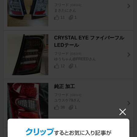
フリード
[GB3/4]
まさたにさん
11
1
CRYSTAL EYE ファイバーフル
LEDテール
フリード
[GB3/4]
ゆうちゃん@FREEDさん
12
1
純正 加工
フリード
[GB3/4]
ユウスケ79さん
38
1
ホンダ(純正) フリードスパイク