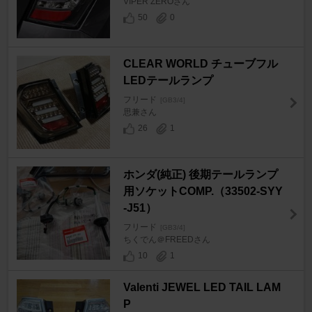
VIPER ZEROさん
50
0
CLEAR WORLD チューブフル
LEDテールランプ
フリード
[GB3/4]
思兼さん
26
1
ホンダ(純正) 後期テールランプ
用ソケットCOMP.（33502-SYY
-J51）
フリード
[GB3/4]
ちくでん＠FREEDさん
10
1
Valenti JEWEL LED TAIL LAM
P