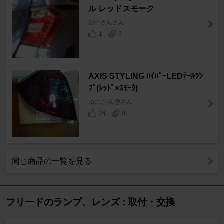
ル レッドスモーク
がーさんさん
1
0
AXIS STYLING ﾊｲﾊﾟｰLEDﾃｰﾙﾗﾝ
ﾌﾟ(ﾚｯﾄﾞ×ｽﾓｰｸ)
ゆにこ-ん@さん
24
0
同じ商品の一覧を見る
フリードのランプ、レンズ : 取付・交換