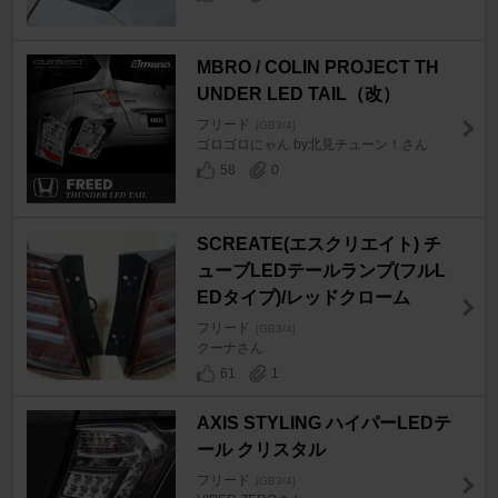
MBRO / COLIN PROJECT TH
UNDER LED TAIL（改）
フリード
[GB3/4]
ゴロゴロにゃん by北見チューン！さん
58
0
SCREATE(エスクリエイト) チ
ューブLEDテールランプ(フルL
EDタイプ)/レッドクローム
フリード
[GB3/4]
クーナさん
61
1
AXIS STYLING ハイパーLEDテ
ール クリスタル
フリード
[GB3/4]