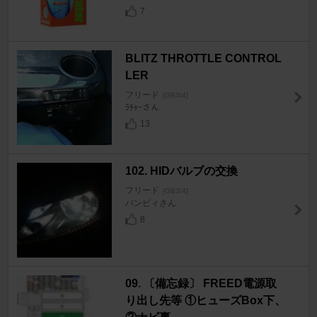
7
BLITZ THROTTLE CONTROL
LER
フリード
[GB3/4]
ﾗﾁｬｰさん
13
102. HIDバルブの交換
フリード
[GB3/4]
バンビィさん
8
09. 〔備忘録〕 FREED電源取
り出し先等 ①ヒューズBox下、