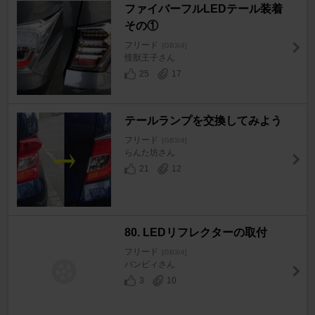
ファイバーフルLEDテール装着
その①
フリード
[GB3/4]
怪獣王子さん
25
17
テールランプを交換してみよう
フリード
[GB3/4]
らんた坊さん
21
12
80. LEDリフレクターの取付
フリード
[GB3/4]
バンビィさん
3
10