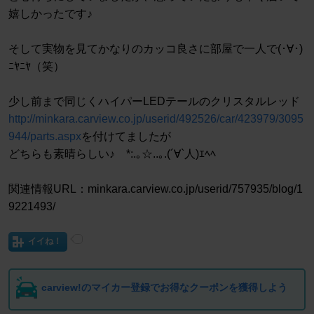
嬉しかったです♪
そして実物を見てかなりのカッコ良さに部屋で一人で(･∀･)
ﾆﾔﾆﾔ（笑）
少し前まで同じくハイパーLEDテールのクリスタルレッド
http://minkara.carview.co.jp/userid/492526/car/423979/3095
944/parts.aspx
を付けてましたが
どちらも素晴らしい♪ *:.｡☆..｡.(´∀`人)ｴﾍﾍ
関連情報URL：minkara.carview.co.jp/userid/757935/blog/1
9221493/
イイね！
carview!のマイカー登録でお得なクーポンを獲得しよう