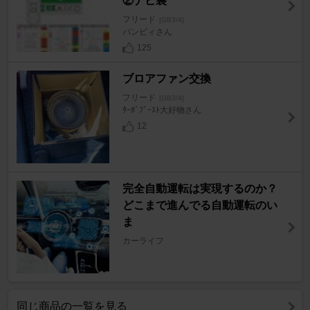
②ナビ裏
フリード
[GB3/4]
バンビィさん
125
ブロアファン交換
フリード
[GB3/4]
ﾀｰﾎﾞﾌﾞｰｽﾄ大好物さん
12
完全自動運転は実現するのか？
どこまで進んでる自動運転のい
ま
カーライフ
同じ商品の一覧を見る