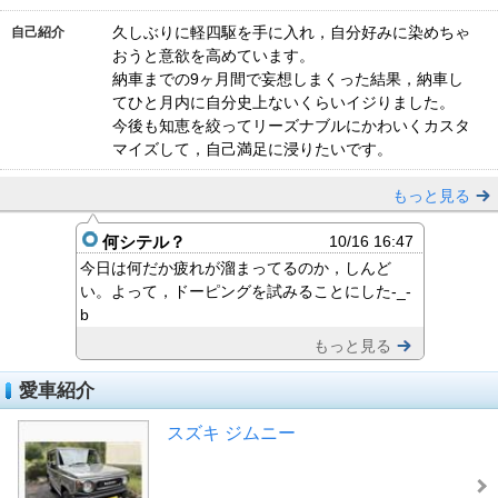
久しぶりに軽四駆を手に入れ，自分好みに染めちゃ
自己紹介
おうと意欲を高めています。
納車までの9ヶ月間で妄想しまくった結果，納車し
てひと月内に自分史上ないくらいイジりました。
今後も知恵を絞ってリーズナブルにかわいくカスタ
マイズして，自己満足に浸りたいです。
もっと見る
何シテル？
10/16 16:47
今日は何だか疲れが溜まってるのか，しんど
い。よって，ドーピングを試みることにした-_-
b
もっと見る
愛車紹介
スズキ ジムニー