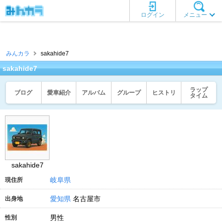
ログイン
メニュー
みんカラ
sakahide7
sakahide7
ラップ
ブログ
愛車紹介
アルバム
グループ
ヒストリ
タイム
sakahide7
岐阜県
現住所
愛知県
名古屋市
出身地
男性
性別