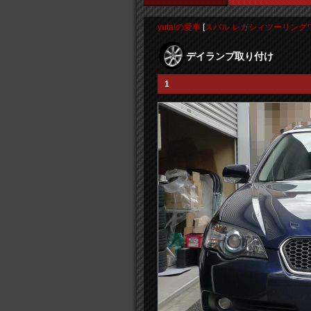
yuta!の愛車
[
スバル レガシィツーリング
デイランプ取り付け
1