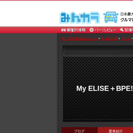
車・自動車SNSみんカラ
>
車種別情報
>
スバル
My ELISE＋BPE!
ブログ
愛車紹介