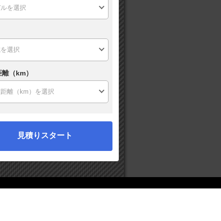
距離（km）
見積りスタート