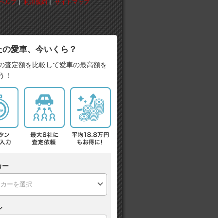
ヘルプ
｜
利用規約
｜
サイトマップ
たの愛車、今いくら？
の査定額を比較して愛車の最高額を
う！
カー
ル