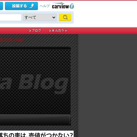
ヘルプ
り付け [yuta!]