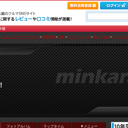
>
レガシィツーリングワゴン
>
整備手帳
>
外装
>
ランプ、レンズ
>
取付・交換
>
デイランプ取
!
フォトアルバム
ラップタイム
▼メニュー