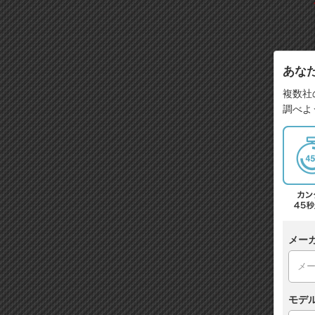
あな
複数社
調べよ
メー
モデ