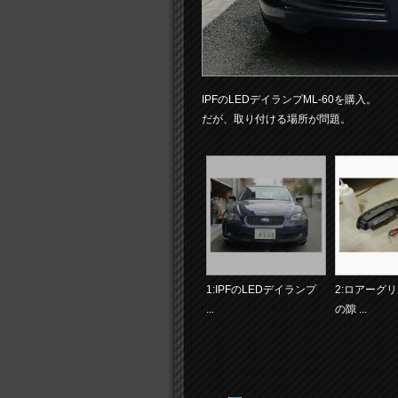
IPFのLEDデイランプML-60を購入。
だが、取り付ける場所が問題。
1:IPFのLEDデイランプ
2:ロアーグ
...
の隙 ...