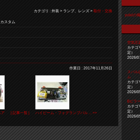
カテゴリ : 外装 > ランプ、レンズ >
取付・交換
yuta!
・カスタム
空気圧
カテゴ
定）
2026/0
作業日 : 2017年11月26日
スバル
ム
カテゴ
定）
2026/0
Bピラ
カテゴ
定）
ア
| 記事一覧 |
ハイビーム・フォグランプバル ... >>
2026/0