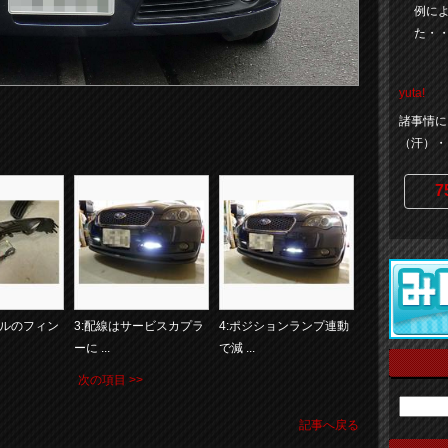
例に
た・
yuta!
諸事情に
（汗）・
7
リルのフィン
3:配線はサービスカプラ
4:ポジションランプ連動
ーに ...
で減 ...
次の項目 >>
記事へ戻る