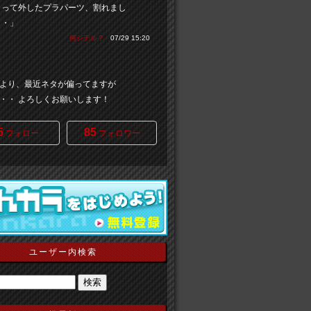
よって外したプラパーツ、割れまし
・・」
何シテル？
07/29 15:20
より、最近ネタが偏ってますが
・・ よろしくお願いします！
5
85
フォロー
フォロワー
ユーザー内検索