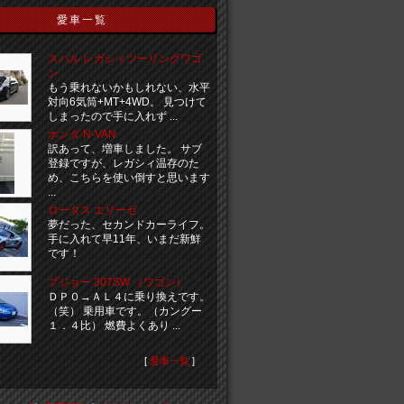
愛車一覧
スバル レガシィツーリングワゴ
ン
もう乗れないかもしれない、水平
対向6気筒+MT+4WD。 見つけて
しまったので手に入れず ...
ホンダ N-VAN
訳あって、増車しました。 サブ
登録ですが、レガシィ温存のた
め、こちらを使い倒すと思います
...
ロータス エリーゼ
夢だった、セカンドカーライフ。
手に入れて早11年、いまだ新鮮
です！
プジョー 307SW （ワゴン）
ＤＰ０→ＡＬ４に乗り換えです。
（笑） 乗用車です。（カングー
１．４比） 燃費よくあり ...
[
愛車一覧
]