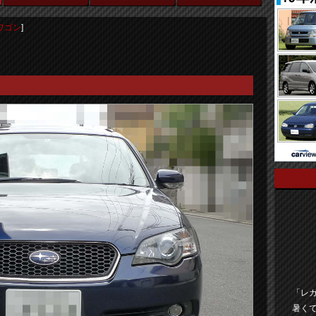
ワゴン
]
「レ
暑く