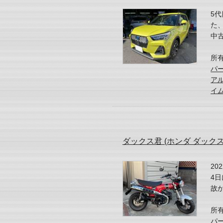
5
た
中
所
パー
ア
イ
ダックス君 (ホンダ ダックス1
20
4日
故
所
パー