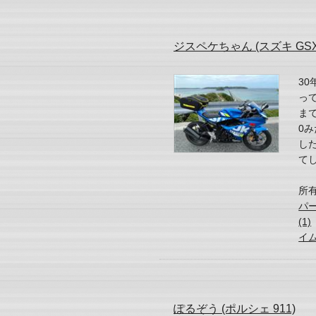
ジスペケちゃん (スズキ GSX-
30
っ
ま
0
した
てし
所
パ
(1)
イ
ぽるぞう (ポルシェ 911)