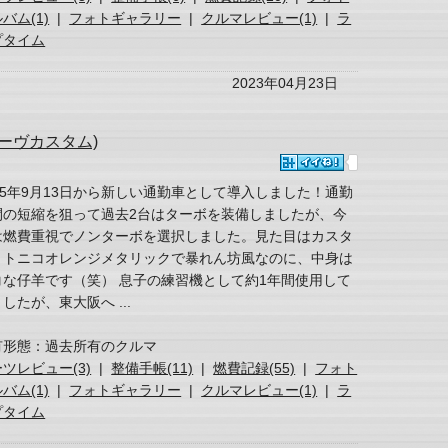
バム(1)
|
フォトギャラリー
|
クルマレビュー(1)
|
ラ
プタイム
2023年04月23日
ムーヴカスタム)
015年9月13日から新しい通勤車として導入しました！通勤
間の短縮を狙って過去2台はターボを装備しましたが、今
は燃費重視でノンターボを選択しました。見た目はカスタ
＋トニコオレンジメタリックで暴れん坊風なのに、中身は
コな仔羊です（笑） 息子の練習機として約1年間使用して
したが、東大阪へ ...
有形態：過去所有のクルマ
ツレビュー(3)
|
整備手帳(11)
|
燃費記録(55)
|
フォト
バム(1)
|
フォトギャラリー
|
クルマレビュー(1)
|
ラ
プタイム