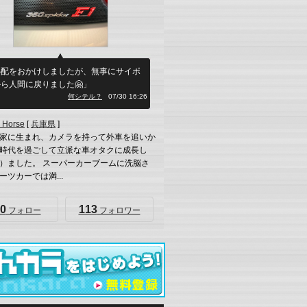
心配をおかけしましたが、無事にサイボ
ら人間に戻りました🤗」
何シテル？
07/30 16:26
 Horse
[
兵庫県
]
家に生まれ、カメラを持って外車を追いか
時代を過ごして立派な車オタクに成長し
）ました。 スーパーカーブームに洗脳さ
ーツカーでは満...
0
113
フォロー
フォロワー