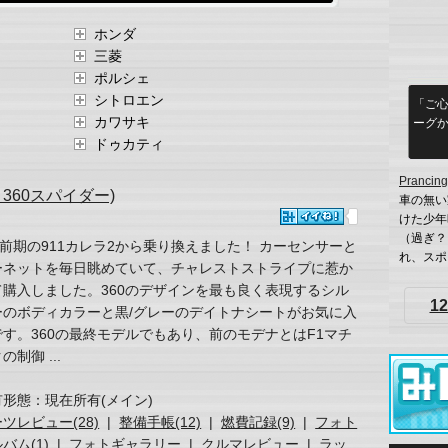
ホンダ
三菱
ポルシェ
シトロエン
「ご
カワサキ
ーグか
ドゥカティ
Prancing
360スパイダー)
車の無い
けた少年
（過ぎ？
6前期の911カレラ2から乗り換えました！ カーセンサーと
れ、スポ
ーネットを毎日眺めていて、チャレストストライプに惹か
て購入しました。360のデザインを最も良く表現するシル
12
ーのボディカラーと黒/グレーのデイトナシートがお気に入
です。360の最終モデルでもあり、前のモデナとはF1マチ
の制御 ...
有形態：現在所有(メイン)
ツレビュー(28)
|
整備手帳(12)
|
燃費記録(9)
|
フォト
バム(1)
|
フォトギャラリー
|
クルマレビュー
|
ラッ