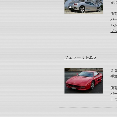
み
所
パー
バム
プ
フェラーリ F355
２
手
所
パ
|