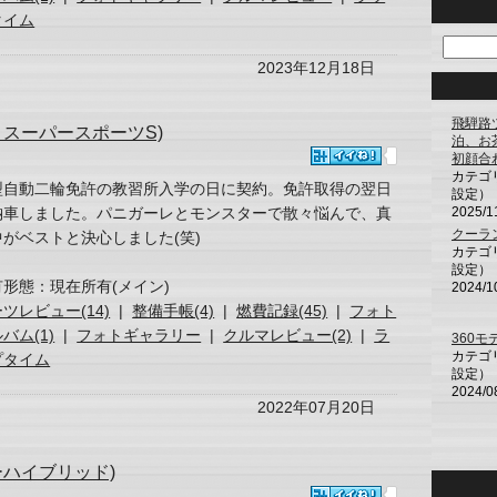
タイム
2023年12月18日
飛騨路
 スーパースポーツS)
泊、お
初顔合
カテゴ
型自動二輪免許の教習所入学の日に契約。免許取得の翌日
設定）
納車しました。パニガーレとモンスターで散々悩んで、真
2025/1
クーラ
中がベストと決心しました(笑)
カテゴ
設定）
有形態：現在所有(メイン)
2024/1
ツレビュー(14)
|
整備手帳(4)
|
燃費記録(45)
|
フォト
バム(1)
|
フォトギャラリー
|
クルマレビュー(2)
|
ラ
360
カテゴ
プタイム
設定）
2024/0
2022年07月20日
ーハイブリッド)