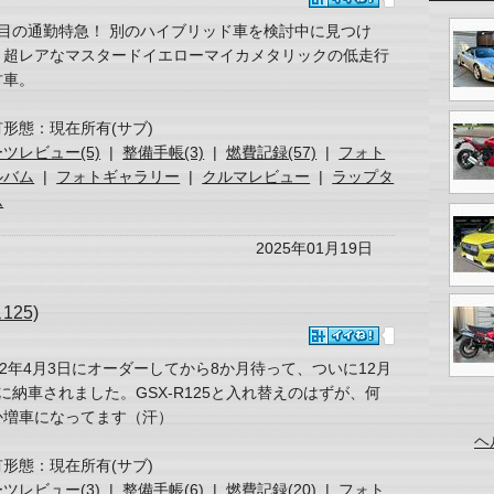
代目の通勤特急！ 別のハイブリッド車を検討中に見つけ
、超レアなマスタードイエローマイカメタリックの低走行
古車。
有形態：現在所有(サブ)
ツレビュー(5)
|
整備手帳(3)
|
燃費記録(57)
|
フォト
ルバム
|
フォトギャラリー
|
クルマレビュー
|
ラップタ
ム
2025年01月19日
25)
22年4月3日にオーダーしてから8か月待って、ついに12月
に納車されました。GSX-R125と入れ替えのはずが、何
か増車になってます（汗）
ヘ
有形態：現在所有(サブ)
ツレビュー(3)
|
整備手帳(6)
|
燃費記録(20)
|
フォト