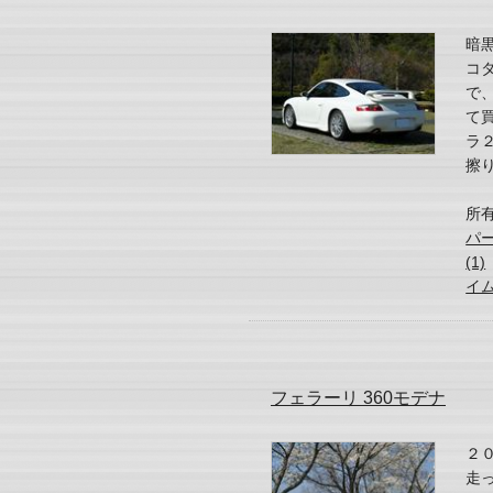
暗
コ
で
て
ラ
擦り
所
パ
(1)
イ
フェラーリ 360モデナ
２
走