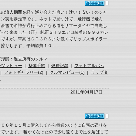
黒の浪人期間を経て巡り会えた旨い！速い！安い！のシャ
タン実用暴走車です。ネットで見つけて、飛行機で飛ん
、豪雪で名神が通行止めになる道をサマータイヤで自走し
買って来ました（汗） 純正ＧＴ３エアロ装着の９９６カレ
２ですが、車高はＧＴ３ＲＳより低くてリップスポイラー
擦りします。平均燃費１０ ...
有形態：過去所有のクルマ
ーツレビュー
|
整備手帳
|
燃費記録
|
フォトアルバム
|
フォトギャラリー(2)
|
クルマレビュー(1)
|
ラップタ
ム
2011年04月17日
００８年１１月に購入してから毎週のように自宅の廻りを
っています。 暖かくなったので少し遠くまで足を延ばして