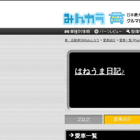
車・自動車SNSみんカラ
>
愛車紹介
>
愛車一覧 [Pranc
はねうま日記♪
ブログ
愛車紹介
愛車一覧