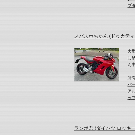
プ
スパスポちゃん (ドゥカティ
大
に
ん
所
パー
アル
ッ
ランボ君 (ダイハツ ロッキ