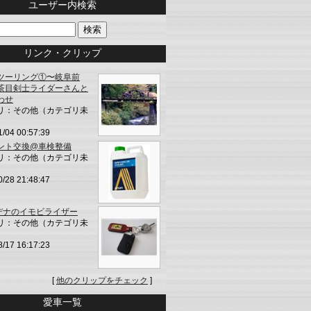
ユーザー内検索
リンク・クリップ
ツーリング①〜岐阜前
茶目剣士ライダーさんと
わせ
リ：その他（カテゴリ未
1/04 00:57:39
ント交換@車検整備
リ：その他（カテゴリ未
0/28 21:48:47
モデナのイモビライザー
リ：その他（カテゴリ未
8/17 16:17:23
[
他のクリップをチェック
]
愛車一覧