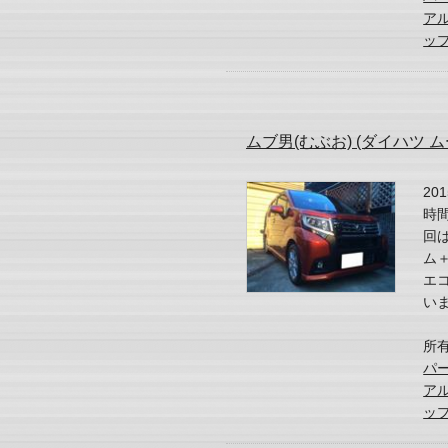
アル
ッ
ムブ男(むぶお) (ダイハツ 
2
時
回
ム
エ
いま
所
パー
アル
ッ