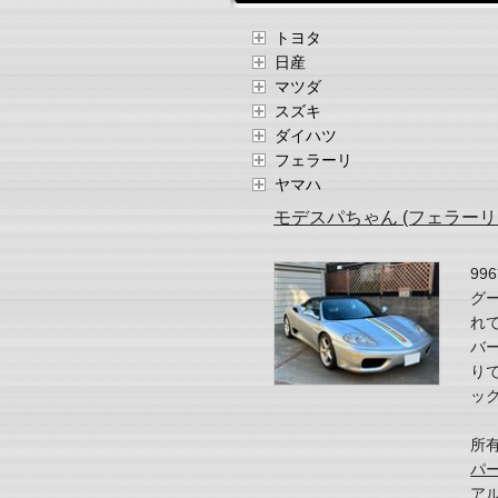
トヨタ
日産
マツダ
スズキ
ダイハツ
フェラーリ
ヤマハ
モデスパちゃん (フェラーリ 
99
グ
れ
バ
り
ック
所
パー
アル