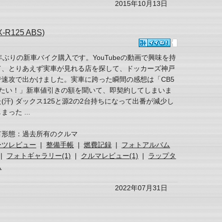
2015年10月13日
R125 ABS)
年ぶりの新車バイク購入です。YouTubeの動画で興味を持
て、とりあえず実車が見れる店を探して、ドッカーズ神戸
で速攻で出かけました。実車に跨った瞬間の感想は「CB5
みたい！」新車値引きの額を聞いて、即契約してしまいま
(汗) ダックス125と源2の2台持ちになって出番が減少し
まった ...
有形態：過去所有のクルマ
ーツレビュー
|
整備手帳
|
燃費記録
|
フォトアルバム
|
フォトギャラリー(1)
|
クルマレビュー(1)
|
ラップタ
ム
2022年07月31日