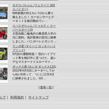
モデスパちゃん (フェラーリ 360
スパイダー)
996前期の911カレラ2から乗り
換えました！ カーセンサーとグ
ーネットを毎日眺めてい ...
スパスポちゃん (ドゥカティ スー
パースポーツS)
大型自動二輪免許の教習所入学の
日に契約。免許取得の翌日に納車
しました。パニガーレとモンス ...
ランボ君 (ダイハツ ロッキーハイ
ブリッド)
5代目の通勤特急！ 別のハイブリ
ッド車を検討中に見つけた、超レ
アなマスタードイエローマイ ...
ダックス君 (ホンダ ダックス125)
2022年4月3日にオーダーしてか
ら8か月待って、ついに12月4日
に納車されました。GS ...
[
愛車一覧
]
ルプ
｜
利用規約
｜
サイトマップ