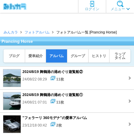
ログイン
メニュー
みんカラ
フォトアルバム
フォトアルバム一覧 [Prancing Horse]
Prancing Horse
ラップ
ブログ
愛車紹介
アルバム
グループ
ヒストリ
タイム
2024/8/19 舞鶴港の港めぐり遊覧船②
24/08/22 08:29
11枚
2024/8/19 舞鶴港の港めぐり遊覧船①
24/08/21 07:01
11枚
"フェラーリ 360モデナ"の愛車アルバム
23/12/18 00:42
2枚