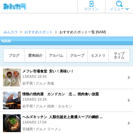
ログイン
メニュー
みんカラ
おすすめスポット
おすすめスポット一覧 [NAM]
NAM
ラップ
ブログ
愛車紹介
アルバム
グループ
ヒストリ
タイム
メフレ市場食堂 安い！美味い！
13/04/02 16:44
岩手県 / グルメ 和食
情熱の焼肉屋 カンドカン 北 ... 焼肉食い放題
13/04/02 16:34
岩手県 / グルメ 焼肉・ホルモン
ヘルズキッチン 人類生誕史上最濃スープの鋼鉄 ...
13/04/02 17:04
宮城県 / グルメ ラーメン