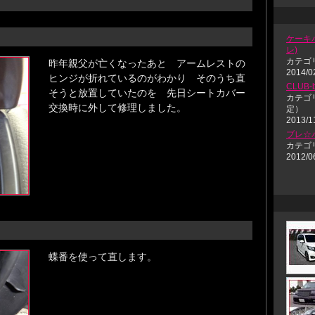
ケーキハ
レ)
カテゴ
昨年親父が亡くなったあと アームレストの
2014/0
ヒンジが折れているのがわかり そのうち直
CLUB
そうと放置していたのを 先日シートカバー
カテゴ
交換時に外して修理しました。
定）
2013/1
ブレ☆
カテゴ
2012/0
蝶番を使って直します。