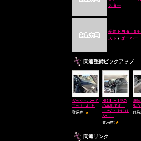
スター
愛知トヨタ 86
スト
/
ぱーかー
関連整備ピックアップ
ダッシュボード
HOTLIMIT並み
運転
マットつける
の暴風です！
ルの
（そんなわけは
難易度:
★
難易
ない）
難易度:
★
関連リンク