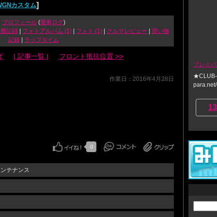
]
-WGNカスタム
プロフィール
(
愛車ログ
)
燃費記録
|
フォトアルバム (1)
|
フォト (1)
|
クルマレビュー
|
買い物
記録
|
ラップタイム
げ
| 記事一覧 |
フロント抵抗位置 >>
ブレ☆パ
★CLUB-bB
作業日：2016年4月28日
para.net/
13
0
メンテナンス