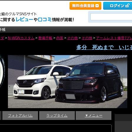
ンダ
>
N-WGNカスタム
>
整備手帳
>
内装
>
その他
>
その他
>
アームレスト修理 [ブ
多分 死ぬまで いじ
フォトアルバム
ラップタイム
▼メニュー