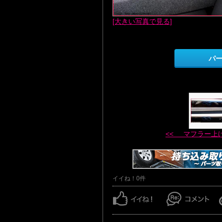
[大きい写真で見る]
パ
<< マフラー上
イイね！0件