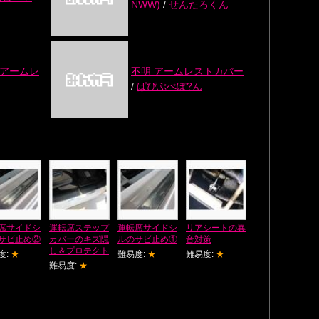
NWW)
/
せんたろくん
用アームレ
不明 アームレストカバー
/
ぱぴぷぺぽ?ん
席サイドシ
運転席ステップ
運転席サイドシ
リアシートの異
サビ止め②
カバーのキズ隠
ルのサビ止め①
音対策
し＆プロテクト
度:
★
難易度:
★
難易度:
★
難易度:
★