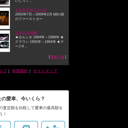
いじって ...
トヨタ アルファード
2003年7月～2009年2月 bBの前
のファーストカー
トヨタ その他
★セルシオ 1994年～1996年 ★
クラウン 1992年～1994年 ★マ
ークII ...
[
愛車一覧
]
ルプ
｜
利用規約
｜
サイトマップ
たの愛車、今いくら？
の査定額を比較して愛車の最高額を
う！