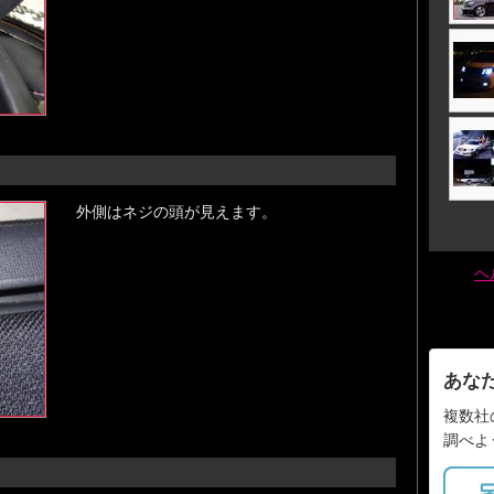
外側はネジの頭が見えます。
ヘ
あな
複数社
調べよ