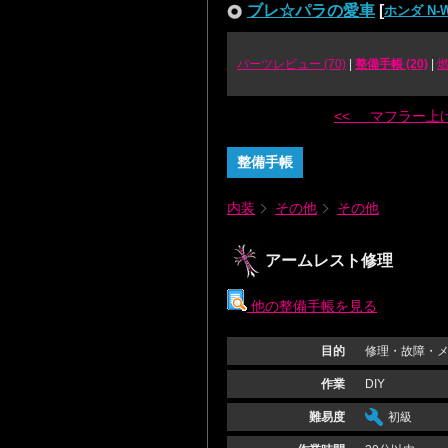
ブレ☆パラの愛車
[
ホンダ N
パーツレビュー (70)
|
整備手帳 (20)
|
<< マフラー上
整備手帳
内装
その他
その他
アームレスト修理
他の整備手帳を見る
目的
修理・故障・
作業
DIY
難易度
初級