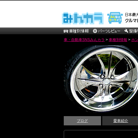
車・自動車SNSみんカラ
>
車種別情報
>
ホ
ブログ
愛車紹介