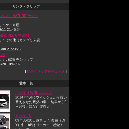
リンク・クリップ
ウス NATURE(ナチュ
リ：ケーキ屋
2/11 21:46:54
-bB 四国エリア 高知
リ：その他（カテゴリ未設
1/08 21:28:26
パラ
リ：LED販売ショップ
6/28 19:47:07
[
他のクリップをチェック
]
愛車一覧
ホンダ N-WGNカスタム
2014年4月にウィッシュから買い
替えさせた親父の車。 納車から9
ヶ月後、親父が突然天 ...
トヨタ bB
09年3月20日納車 日々 改造（DI
Y）中... bBはゴーカード感覚！