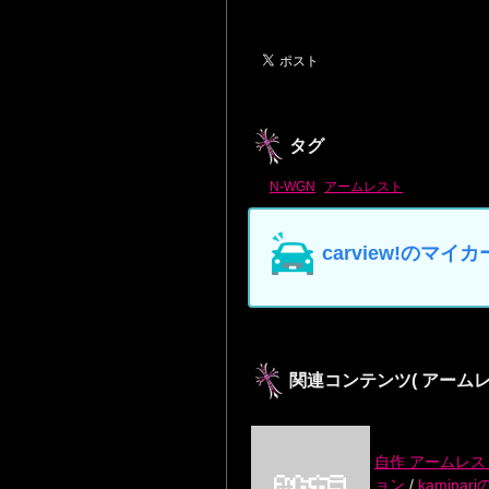
タグ
N-WGN
アームレスト
carview!の
関連コンテンツ
( アーム
自作 アームレ
ョン
/
kaminar