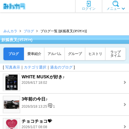
ログイン
メニュー
みんカラ
ブログ
ブログ一覧 [妖狐夜叉(ﾖｳｺﾔｼｬ)]
妖狐夜叉(ﾖｳｺﾔｼｬ)
ラップ
ブログ
愛車紹介
アルバム
グループ
ヒストリ
タイム
[
写真表示
｜
カテゴリ選択
｜
過去のブログ
]
WHITE MUSKが好き♪
2026/4/17 18:02
3年前の今日♪
2026/3/18 13:25
1
チョコチョコ💝
2026/1/27 08:08