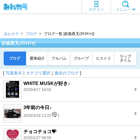
ログイン
メニュー
みんカラ
ブログ
ブログ一覧 [妖狐夜叉(ﾖｳｺﾔｼｬ)]
妖狐夜叉(ﾖｳｺﾔｼｬ)
ラップ
ブログ
愛車紹介
アルバム
グループ
ヒストリ
タイム
[
写真表示
｜
カテゴリ選択
｜
過去のブログ
]
WHITE MUSKが好き♪
2026/4/17 18:02
3年前の今日♪
2026/3/18 13:25
1
チョコチョコ💝
2026/1/27 08:08