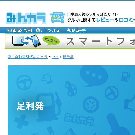
車・自動車SNSみんカラ
>
ツゥ
>
掲示板
足利発