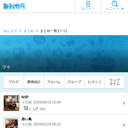
ログイン
メニュー
みんカラ
まとめ
まとめ一覧 [ツゥ]
ツゥ
ラップ
ブログ
愛車紹介
アルバム
グループ
ヒストリ
タイム
NSP
その他 2026/06/10 15:08
1
295
赤い鳥
その他 2026/01/26 08:20