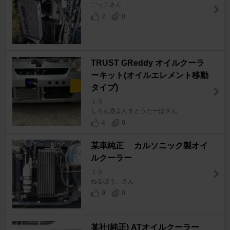
ごっこさん
2
0
TRUST GReddy オイルクーラ
ーキット(オイルエレメント移動
タイプ)
ミラ
しろん@よんきとうたーぼさん
4
0
某車純正 カルソニック製オイ
ルクーラー
ミラ
ねるぼう。さん
9
0
某社(純正) ATオイルクーラー