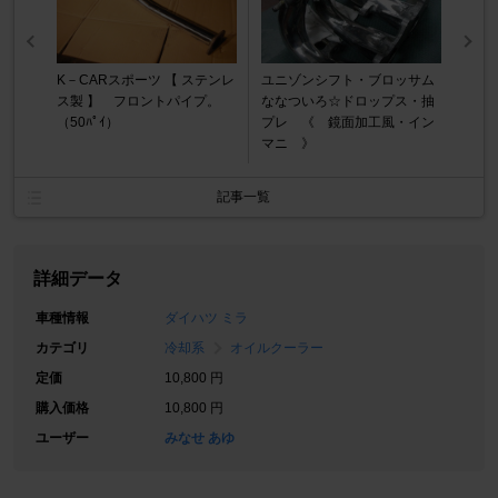
K－CARスポーツ 【 ステンレ
ユニゾンシフト・ブロッサム
ス製 】 フロントパイプ。
ななついろ☆ドロップス・抽
（50ﾊﾟｲ）
プレ 《 鏡面加工風・イン
マニ 》
記事一覧
詳細データ
車種情報
ダイハツ ミラ
カテゴリ
冷却系
オイルクーラー
定価
10,800 円
購入価格
10,800 円
ユーザー
みなせ あゆ