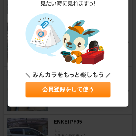
0
siecle / ジェイロード MINICON
ミラ
にゃんれおさん
17
WIRUS WIN レーシングマフラ
ー
会員登録をして使う
ミラ
こ-だぃさん
0
ENKEI PF05
ミラ
ぶるるん@帝王さん