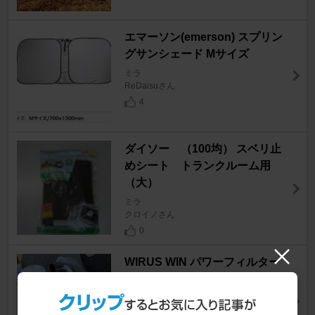
エマーソン(emerson) スプリン
グサンシェード Mサイズ
ミラ
ReDaisuさん
4
ダイソー （100均） スベリ止
めシート トランクルーム用
（大）
ミラ
クロイノさん
0
WIRUS WIN パワーフィルター
Kit
ミラ
こ-だぃさん