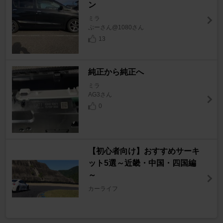
ン
ミラ
ぷーさん@1080さん
13
純正から純正へ
ミラ
AG3さん
0
【初心者向け】おすすめサーキ
ット5選～近畿・中国・四国編
～
カーライフ