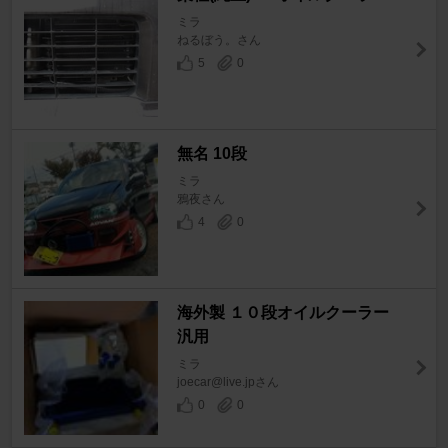
ミラ
ねるぼう。さん
5
0
無名 10段
ミラ
鴉夜さん
4
0
海外製 １０段オイルクーラー
汎用
ミラ
joecar@live.jpさん
0
0