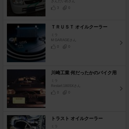
さんだいめさん
3
0
ＴＲＵＳＴ オイルクーラー
ミラ
M GARAGEさん
0
0
川崎工業 何だったかのバイク用
ミラ
Restart.180SXさん
0
0
トラスト オイルクーラー
ミラ