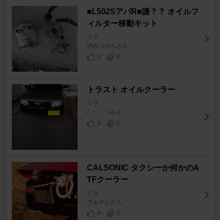
■L502SアバR■謎？？ オイルフ
ィルター移動キット
ミラ
@みつやんさん
0
0
トラスト オイルクーラー
ミラ
(´・・｀)さん
3
0
CALSONIC タクシーか何かのA
TFクーラー
ミラ
ヴぁやしさん
4
0