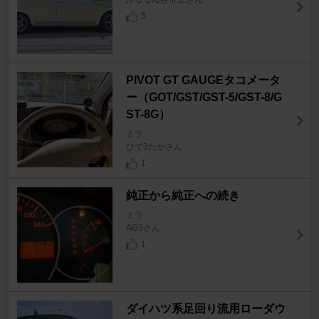
5
PIVOT GT GAUGEタコメータ
ー（GOT/GST/GST-5/GST-8/G
ST-8G）
ミラ
ひで3たがさん
1
純正から純正への続き
ミラ
AG3さん
1
ダイハツ系足回り流用ローダウ