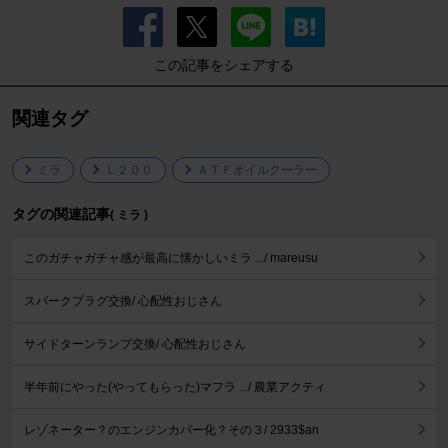
この記事をシェアする
関連タグ
ミラ
Ｌ２００
ＡＴＦオイルクーラー
タグの関連記事
( ミラ )
このガチャガチャ感が最高に懐かしいミラ .../ mareusu
スパークプラグ交換/ 心配性おじさん
サイドターンランプ交換/ 心配性おじさん
半年前にやった(やってもらった)マフラ .../ 農業アクティ
レゾネーター？のエンジンカバー化？その３/ 2933$an