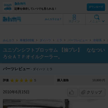
ダウンロード
記事を保存していつでも見られる！
みんカラとは？
ログイン
メニュー
みんカラ
車種別情報
ダイハツ
ミラ
パーツレビュー
冷却系
ユニゾンシフトブロッサム 【抽プレ】 ななつい
ろ☆ＡＴＦオイルクーラー。
パーツレビュー
ダイハツ ミラ
5
評価
購入価格
10,800 円
2010年6月15日
クリップ