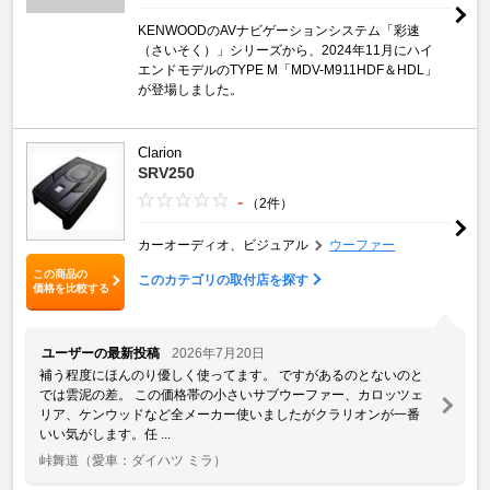
KENWOODのAVナビゲーションシステム「彩速
（さいそく）」シリーズから、2024年11月にハイ
エンドモデルのTYPE M「MDV-M911HDF＆HDL」
が登場しました。
Clarion
SRV250
-
（2件）
カーオーディオ、ビジュアル
ウーファー
この商品の
このカテゴリの取付店を探す
価格を比較する
ユーザーの最新投稿
2026年7月20日
補う程度にほんのり優しく使ってます。 ですがあるのとないのと
では雲泥の差。 この価格帯の小さいサブウーファー、カロッツェ
リア、ケンウッドなど全メーカー使いましたがクラリオンが一番
いい気がします。任 ...
峠舞道
（愛車：ダイハツ ミラ）