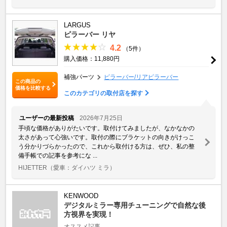
LARGUS
ピラーバー リヤ
4.2
（5件）
購入価格：11,880円
補強パーツ
ピラーバー/リアピラーバー
この商品の
価格を比較する
このカテゴリの取付店を探す
ユーザーの最新投稿
2026年7月25日
手頃な価格がありがたいです。取付けてみましたが、なかなかの
太さがあって心強いです。取付の際にブラケットの向きがけっこ
う分かりづらかったので、これから取付ける方は、ぜひ、私の整
備手帳での記事を参考にな ...
HIJETTER
（愛車：ダイハツ ミラ）
KENWOOD
デジタルミラー専用チューニングで自然な後
方視界を実現！
オススメ記事