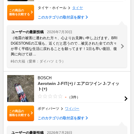
タイヤ・ホイール
タイヤ
この商品の
価格を比較する
このカテゴリの取付店を探す
ユーザーの最新投稿
2026年7月30日
（地震の被害に遭われた方々、心よりお見舞い申し上げます。BRI
DGESTONEの工場も、近くだと思うので…被災された全ての方々
が早く平穏な生活に戻れることを願ってます！1日も早い復旧、復
興に向けて頑 ...
峠の大福
（愛車：ダイハツ ミラ）
BOSCH
Aerotwin J-FIT(+) / エアロツイン J-フィッ
ト(+)
-
（3件）
ボディパーツ
ワイパー
この商品の
価格を比較する
このカテゴリの取付店を探す
ユーザーの最新投稿
2026年7月28日