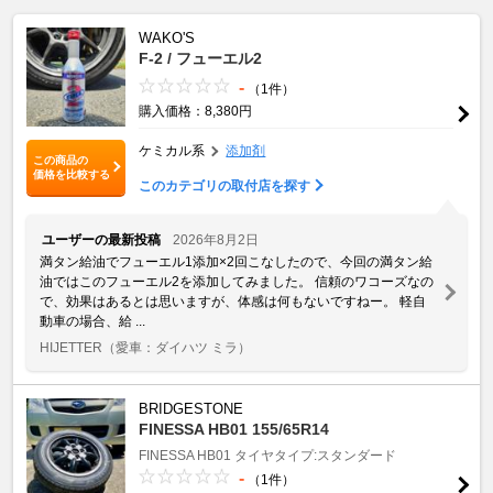
WAKO'S
F-2 / フューエル2
-
（1件）
購入価格：8,380円
ケミカル系
添加剤
この商品の
価格を比較する
このカテゴリの取付店を探す
ユーザーの最新投稿
2026年8月2日
満タン給油でフューエル1添加×2回こなしたので、今回の満タン給
油ではこのフューエル2を添加してみました。 信頼のワコーズなの
で、効果はあるとは思いますが、体感は何もないですねー。 軽自
動車の場合、給 ...
HIJETTER
（愛車：ダイハツ ミラ）
BRIDGESTONE
FINESSA HB01 155/65R14
FINESSA HB01
タイヤタイプ:スタンダード
-
（1件）