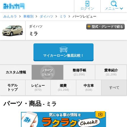
ログイン
メニュー
みんカラ
車種別
ダイハツ
ミラ
パーツレビュー
ダイハツ
型式・グレードで絞る
ミラ
マイカーローン徹底比較！
パーツ
整備手帳
愛車紹介
カスタム情報
(29,347)
(21,056)
(11,208)
モデル
レビュー
燃費
中古車
すべて
トップ
(970)
(31,268)
(638)
パーツ・商品
- ミラ