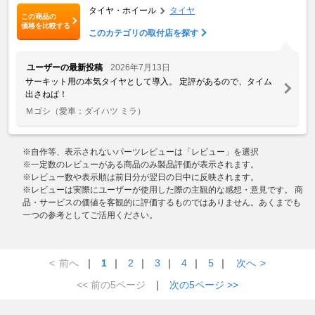
タイヤ・ホイール
タイヤ
この商品の
価格を比較する
このカテゴリの取付店を探す
ユーザーの最新投稿
2026年7月13日
サーキット用の本気タイヤとして導入。 定評があるので、タイム
出さねば！
Ｍゴシ
（愛車：ダイハツ ミラ）
※自作等、表示されないパーツレビューは「レビュー」を選択
※一定数のレビューがある商品のみ製品評価が表示されます。
※レビュー数や表示順は前日分が翌日の日中に反映されます。
※レビューは実際にユーザーが使用した際の主観的な感想・意見です。 商
品・サービスの価値を客観的に評価するものではありません。あくまでも
一つの参考としてご活用ください。
<
前へ
｜
1
｜
2
｜
3
｜
4
｜
5
｜
次へ
>
<< 前の5ページ
｜
次の5ページ >>