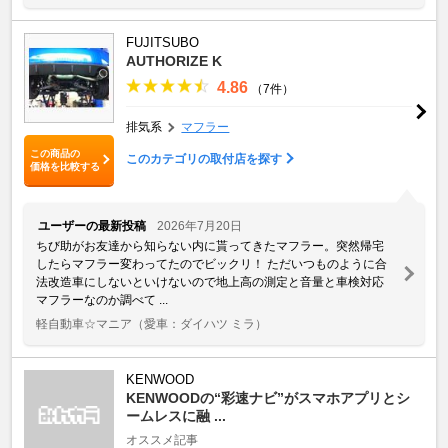
FUJITSUBO
AUTHORIZE K
4.86
（7件）
排気系
マフラー
この商品の
このカテゴリの取付店を探す
価格を比較する
ユーザーの最新投稿
2026年7月20日
ちび助がお友達から知らない内に貰ってきたマフラー。突然帰宅
したらマフラー変わってたのでビックリ！ ただいつものように合
法改造車にしないといけないので地上高の測定と音量と車検対応
マフラーなのか調べて ...
軽自動車☆マニア
（愛車：ダイハツ ミラ）
KENWOOD
KENWOODの“彩速ナビ”がスマホアプリとシ
ームレスに融 ...
オススメ記事