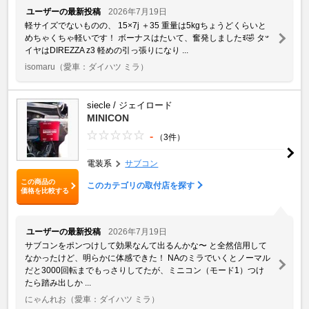
ユーザーの最新投稿
2026年7月19日
軽サイズでないものの、 15×7j ＋35 重量は5kgちょうどくらいと
めちゃくちゃ軽いです！ ボーナスはたいて、奮発しましたꉂ🤣𐤔‪ タ
イヤはDIREZZA z3 軽めの引っ張りになり ...
isomaru
（愛車：ダイハツ ミラ）
siecle / ジェイロード
MINICON
-
（3件）
電装系
サブコン
この商品の
このカテゴリの取付店を探す
価格を比較する
ユーザーの最新投稿
2026年7月19日
サブコンをポンつけして効果なんて出るんかな〜 と全然信用して
なかったけど、明らかに体感できた！ NAのミラでいくとノーマル
だと3000回転までもっさりしてたが、ミニコン（モード1）つけ
たら踏み出しか ...
にゃんれお
（愛車：ダイハツ ミラ）