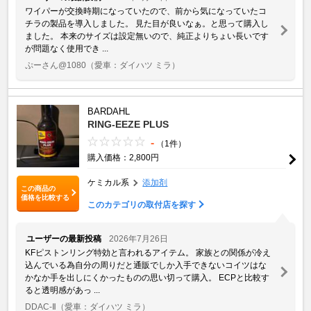
ワイパーが交換時期になっていたので、前から気になっていたコ
チラの製品を導入しました。 見た目が良いなぁ。と思って購入し
ました。 本来のサイズは設定無いので、純正よりちょい長いです
が問題なく使用でき ...
ぷーさん@1080
（愛車：ダイハツ ミラ）
BARDAHL
RING-EEZE PLUS
-
（1件）
購入価格：2,800円
ケミカル系
添加剤
この商品の
価格を比較する
このカテゴリの取付店を探す
ユーザーの最新投稿
2026年7月26日
KFピストンリング特効と言われるアイテム。 家族との関係が冷え
込んでいる為自分の周りだと通販でしか入手できないコイツはな
かなか手を出しにくかったものの思い切って購入。 ECPと比較す
ると透明感があっ ...
DDAC-Ⅱ
（愛車：ダイハツ ミラ）