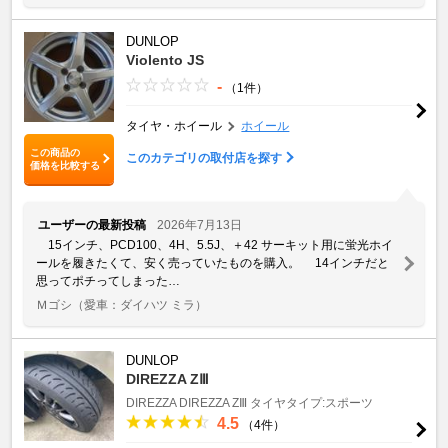
DUNLOP
Violento JS
-
（1件）
タイヤ・ホイール
ホイール
この商品の
このカテゴリの取付店を探す
価格を比較する
ユーザーの最新投稿
2026年7月13日
15インチ、PCD100、4H、5.5J、＋42 サーキット用に蛍光ホイ
ールを履きたくて、安く売っていたものを購入。 14インチだと
思ってポチってしまった…
Ｍゴシ
（愛車：ダイハツ ミラ）
DUNLOP
DIREZZA ZⅢ
DIREZZA
DIREZZA ZⅢ
タイヤタイプ:スポーツ
4.5
（4件）