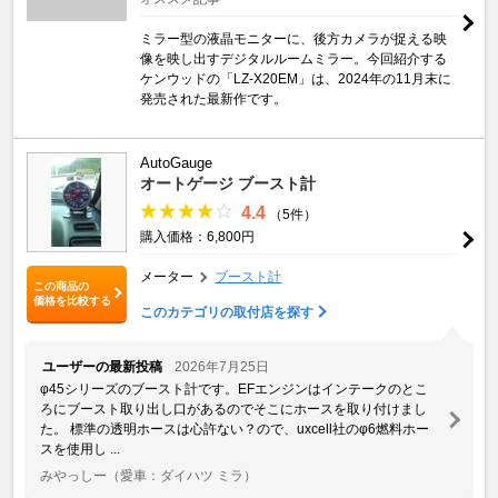
ミラー型の液晶モニターに、後方カメラが捉える映
像を映し出すデジタルルームミラー。今回紹介する
ケンウッドの「LZ-X20EM」は、2024年の11月末に
発売された最新作です。
AutoGauge
オートゲージ ブースト計
4.4
（5件）
購入価格：6,800円
メーター
ブースト計
この商品の
価格を比較する
このカテゴリの取付店を探す
ユーザーの最新投稿
2026年7月25日
φ45シリーズのブースト計です。EFエンジンはインテークのとこ
ろにブースト取り出し口があるのでそこにホースを取り付けまし
た。 標準の透明ホースは心許ない？ので、uxcell社のφ6燃料ホー
スを使用し ...
みやっしー
（愛車：ダイハツ ミラ）