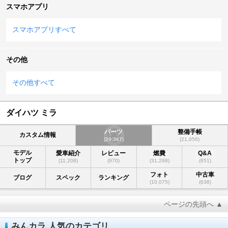
スマホアプリ
スマホアプリすべて
その他
その他すべて
ダイハツ ミラ
パーツ
整備手帳
カスタム情報
(29,347)
(21,056)
モデル
愛車紹介
レビュー
燃費
Q&A
トップ
(11,208)
(970)
(31,268)
(651)
フォト
中古車
ブログ
スペック
ランキング
(10,075)
(638)
ページの先頭へ ▲
みんカラ 人気のカテゴリ