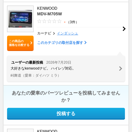
KENWOOD
MDV-M705W
-
（3件）
カーナビ
インダッシュ
この商品の
このカテゴリの取付店を探す
価格を比較する
ユーザーの最新投稿
2026年7月20日
大好きなkenwoodナビ。 ハイレゾ対応。
峠舞道
（愛車：ダイハツ ミラ）
あなたの愛車のパーツレビューを投稿してみません
か？
投稿する
KENWOOD