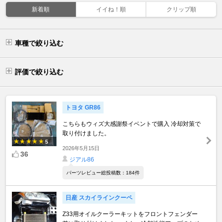
新着順
イイね！順
クリップ順
車種で絞り込む
評価で絞り込む
トヨタ GR86
こちらもウィズ大感謝祭イベントで購入 冷却対策で
取り付けました。
5
2026年5月15日
36
ジアル86
パーツレビュー総投稿数：184件
日産 スカイラインクーペ
Z33用オイルクーラーキットをフロントフェンダー