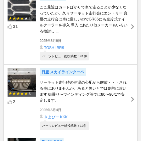
ここ最近はカートばかりで車で走ることが少なくな
っていたが、久々サーキット走行会にエントリー 真
4
夏の走行会は車に厳しいのでGR86にも空冷式オイ
ルクーラーを導入 導入にあたり他メーカーもいろい
31
ろ検討し ...
2025年8月9日
TOSHI-BR9
パーツレビュー総投稿数：41件
日産 スカイラインクーペ
サーキット走行時の油温の心配から解放・・・され
る事はありませんが、あると無いとでは劇的に違い
5
ます 街乗り〜ワインディング等では80〜90℃で安
定します。
2
2025年6月4日
きよぴー KKK
パーツレビュー総投稿数：10件