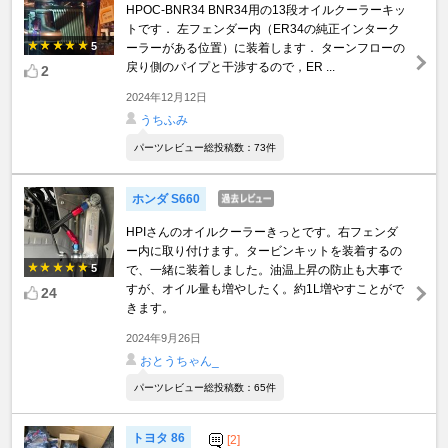
HPOC-BNR34 BNR34用の13段オイルクーラーキッ
トです． 左フェンダー内（ER34の純正インターク
5
ーラーがある位置）に装着します． ターンフローの
戻り側のパイプと干渉するので，ER ...
2
2024年12月12日
うちふみ
パーツレビュー総投稿数：73件
ホンダ S660
HPIさんのオイルクーラーきっとです。右フェンダ
ー内に取り付けます。タービンキットを装着するの
5
で、一緒に装着しました。油温上昇の防止も大事で
すが、オイル量も増やしたく。約1L増やすことがで
24
きます。
2024年9月26日
おとうちゃん_
パーツレビュー総投稿数：65件
トヨタ 86
[2]