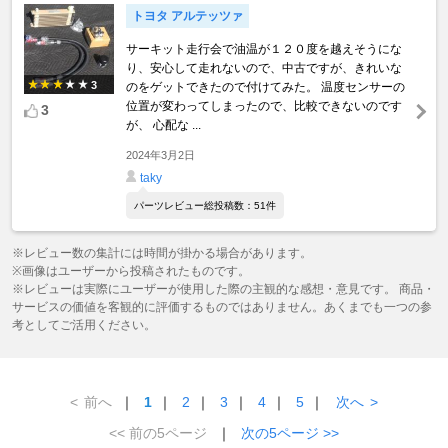
トヨタ アルテッツァ
サーキット走行会で油温が１２０度を越えそうにな
り、安心して走れないので、中古ですが、きれいな
3
のをゲットできたので付けてみた。 温度センサーの
位置が変わってしまったので、比較できないのです
3
が、 心配な ...
2024年3月2日
taky
パーツレビュー総投稿数：51件
※レビュー数の集計には時間が掛かる場合があります。
※画像はユーザーから投稿されたものです。
※レビューは実際にユーザーが使用した際の主観的な感想・意見です。 商品・
サービスの価値を客観的に評価するものではありません。あくまでも一つの参
考としてご活用ください。
<
前へ
｜
1
｜
2
｜
3
｜
4
｜
5
｜
次へ
>
<< 前の5ページ
｜
次の5ページ >>