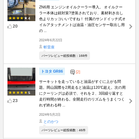
ZN6用 エンジンオイルクーラー導入。 オイルクー
ラー本体は錆対策?塗装されており、素材剥き出し
4
色よりカッコいいですね！ 付属のサンドイッチ式オ
イルアタッチメントは油温・油圧センサー取出し用
20
の ...
2024年6月22日
斬雷座
パーツレビュー総投稿数：168件
トヨタ GR86
[2]
サーキットを走っていると油温がすぐに上がる問
題。岡山国際を2周走ると油温は120℃超え。次の周
5
にクーリングは必須で、それを２、3回繰り返すと
走行時間が終わる。全開走行のリズムをうまくつく
23
れず終わる時 ...
2024年5月2日
とのかつ
パーツレビュー総投稿数：46件