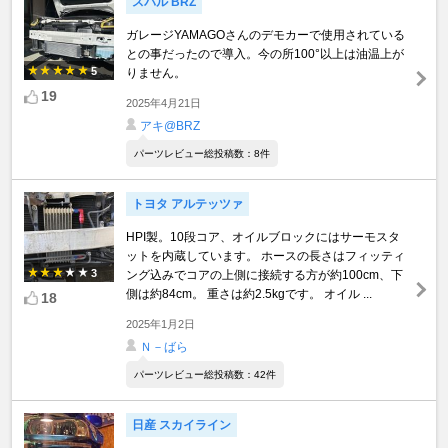
スバル BRZ
ガレージYAMAGOさんのデモカーで使用されている
との事だったので導入。今の所100°以上は油温上が
5
りません。
19
2025年4月21日
アキ@BRZ
パーツレビュー総投稿数：8件
トヨタ アルテッツァ
HPI製。10段コア、オイルブロックにはサーモスタ
ットを内蔵しています。 ホースの長さはフィッティ
3
ング込みでコアの上側に接続する方が約100cm、下
側は約84cm。 重さは約2.5kgです。 オイル ...
18
2025年1月2日
Ｎ－ばら
パーツレビュー総投稿数：42件
日産 スカイライン