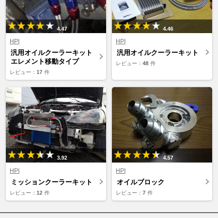
4.47
4.46
HPI
HPI
汎用オイルクーラーキット
汎用オイルクーラーキット
エレメント移動タイプ
レビュー：
48
件
レビュー：
17
件
3.92
4.57
HPI
HPI
ミッションクーラーキット
オイルブロック
レビュー：
12
件
レビュー：
7
件