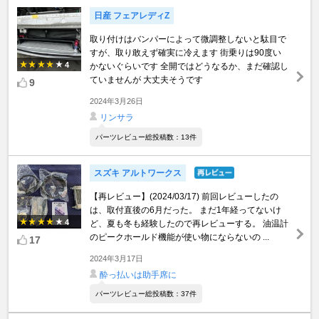
日産 フェアレディZ
取り付けはバンパーによって微調整しないと駄目で
すが、取り敢えず確実に冷えます 街乗りは90度い
4
かないぐらいです 全開ではどうなるか、まだ確認し
ていませんが 大丈夫そうです
9
2024年3月26日
リンサラ
パーツレビュー総投稿数：13件
スズキ アルトワークス
【再レビュー】(2024/03/17) 前回レビューしたの
は、取付直後の6月だった。 まだ1年経ってないけ
4
ど、夏も冬も経験したので再レビューする。 油温計
のピークホールド機能が使い物にならないの ...
17
2024年3月17日
酔っ払いは助手席に
パーツレビュー総投稿数：37件