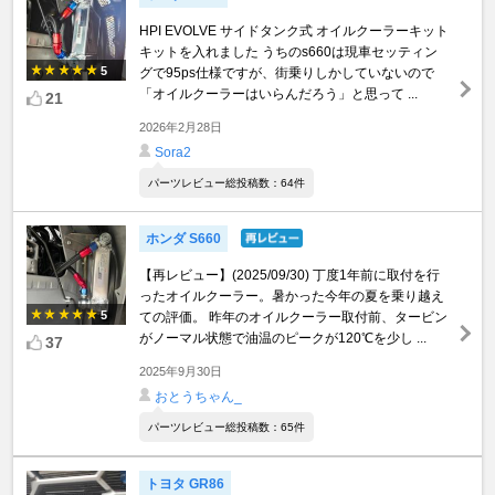
HPI EVOLVE サイドタンク式 オイルクーラーキット
キットを入れました うちのs660は現車セッティン
5
グで95ps仕様ですが、街乗りしかしていないので
「オイルクーラーはいらんだろう」と思って ...
21
2026年2月28日
Sora2
パーツレビュー総投稿数：64件
ホンダ S660
【再レビュー】(2025/09/30) 丁度1年前に取付を行
ったオイルクーラー。暑かった今年の夏を乗り越え
5
ての評価。 昨年のオイルクーラー取付前、タービン
がノーマル状態で油温のピークが120℃を少し ...
37
2025年9月30日
おとうちゃん_
パーツレビュー総投稿数：65件
トヨタ GR86