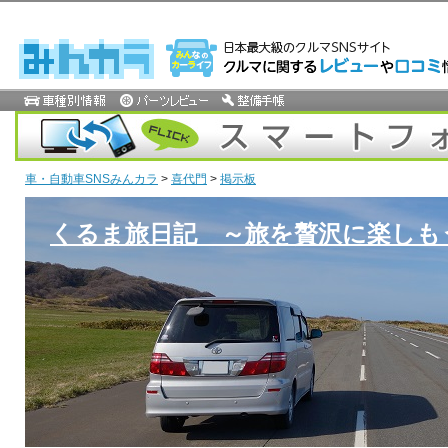
車・自動車SNSみんカラ
>
喜代門
>
掲示板
くるま旅日記 ～旅を贅沢に楽しも