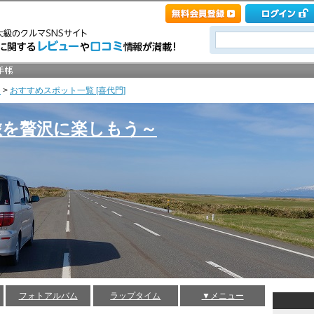
ト
>
おすすめスポット一覧 [喜代門]
旅を贅沢に楽しもう～
フォトアルバム
ラップタイム
▼メニュー