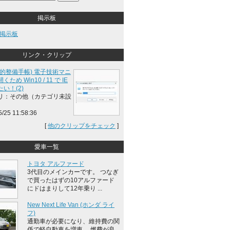
掲示板
掲示板
リンク・クリップ
録的整備手帳) 電子技術マニ
ため Win10 / 11 で IE
い！(2)
リ：その他（カテゴリ未設
5/25 11:58:36
[
他のクリップをチェック
]
愛車一覧
トヨタ アルファード
3代目のメインカーです。 つなぎ
で買ったはずの10アルファード
にドはまりして12年乗り ...
New Next Life Van (ホンダ ライ
フ)
通勤車が必要になり、維持費の関
係で軽自動車を増車。 燃費が良