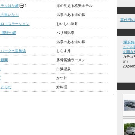
ホテルはな岬
1
海の見える格安ホテル
りの里いなぶ
温泉のある道の駅
喜代門の
ねロコステーション
おいしい豚丼
 熊野の郷
バリ風温泉
温泉のある道の駅
(備忘
ュアル開く
 パーク七里御浜
しらす丼
を開きた
カテゴ
ン銀閣
豚骨醤油ラーメン
定）
2024/0
湯
白浜温泉
ば
かつ丼
 とろむ
鯨料理