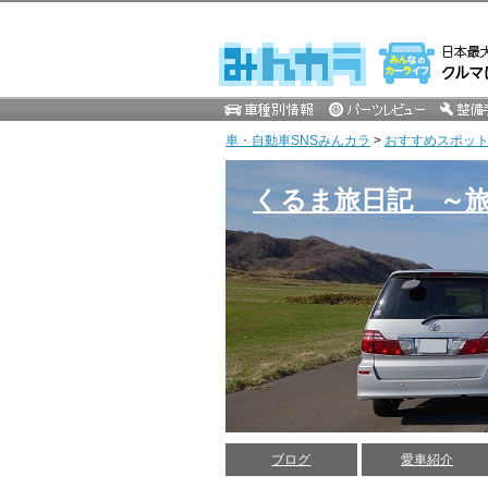
車・自動車SNSみんカラ
>
おすすめスポッ
くるま旅日記 ～
ブログ
愛車紹介