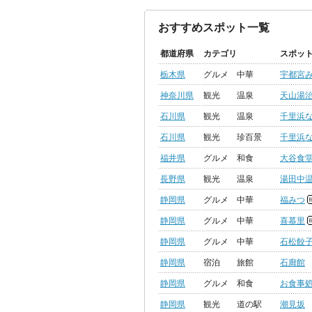
おすすめスポット一覧
都道府県
カテゴリ
スポッ
栃木県
グルメ
中華
宇都宮
神奈川県
観光
温泉
天山湯
石川県
観光
温泉
千里浜
石川県
観光
珍百景
千里浜
福井県
グルメ
和食
大谷食
長野県
観光
温泉
湯田中
静岡県
グルメ
中華
福みつ
静岡県
グルメ
中華
喜慕里
静岡県
グルメ
中華
石松餃
静岡県
宿泊
旅館
石廊館
静岡県
グルメ
和食
お食事
静岡県
観光
道の駅
潮見坂