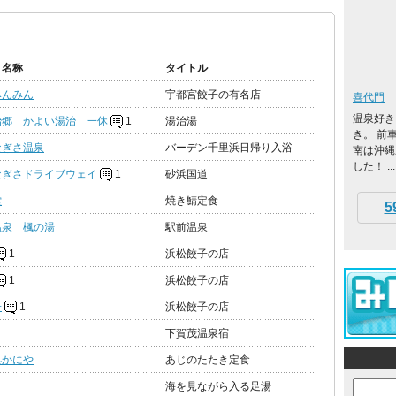
ト名称
タイトル
みんみん
宇都宮餃子の有名店
喜代門
温泉好き
治郷 かよい湯治 一休
1
湯治湯
き。 前
なぎさ温泉
バーデン千里浜日帰り入浴
南は沖縄
した！ ...
なぎさドライブウェイ
1
砂浜国道
堂
焼き鯖定食
5
温泉 楓の湯
駅前温泉
1
浜松餃子の店
1
浜松餃子の店
子
1
浜松餃子の店
下賀茂温泉宿
処かにや
あじのたたき定食
海を見ながら入る足湯