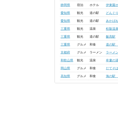
静岡県
宿泊
ホテル
伊東園
愛知県
観光
道の駅
どんぐ
愛知県
観光
道の駅
あかば
三重県
観光
温泉
松阪温泉
三重県
観光
道の駅
飯高駅
三重県
グルメ
和食
道の駅
京都府
グルメ
ラーメン
ラーメ
和歌山県
観光
温泉
牟婁の
岡山県
グルメ
和食
だてそ
高知県
グルメ
和食
海の駅