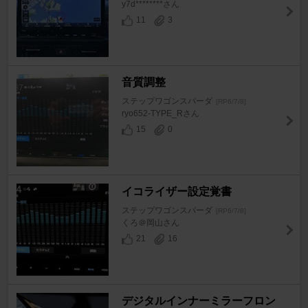
y7d********さん
11
3
音質調整
ステップワゴンスパーダ
[RP6/7/8]
ryo652-TYPE_Rさん
15
0
イコライザー設定覚書
ステップワゴンスパーダ
[RP6/7/8]
くろ＠岡山さん
21
16
デジタルインナーミラーフロン