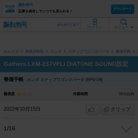
ダウンロード
記事を保存していつでも見られる！
みんカラとは？
ログイン
メニュー
みんカラ
車種別情報
ホンダ
ステップワゴンスパーダ
整備手帳
Gathers LXM-237VFLi DIATONE SOUND設定
整備手帳
ホンダ ステップワゴンスパーダ [RP6/7/8]
難易度
作業時間
30分以内
2022年10月15日
クリップ
1/16