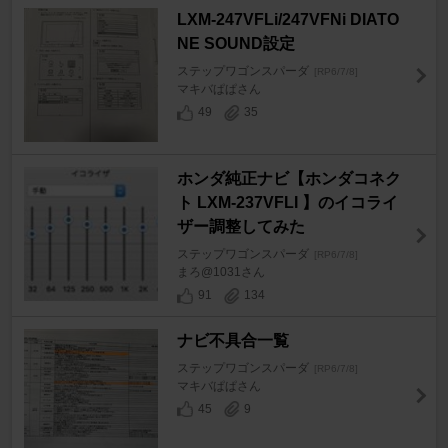
LXM-247VFLi/247VFNi DIATO
NE SOUND設定
ステップワゴンスパーダ
[RP6/7/8]
マキバぱぱさん
49
35
ホンダ純正ナビ【ホンダコネク
ト LXM-237VFLI 】のイコライ
ザー調整してみた
ステップワゴンスパーダ
[RP6/7/8]
まろ@1031さん
91
134
ナビ不具合一覧
ステップワゴンスパーダ
[RP6/7/8]
マキバぱぱさん
45
9