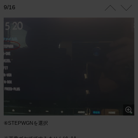
9/16
⑥STEPWGNを選択