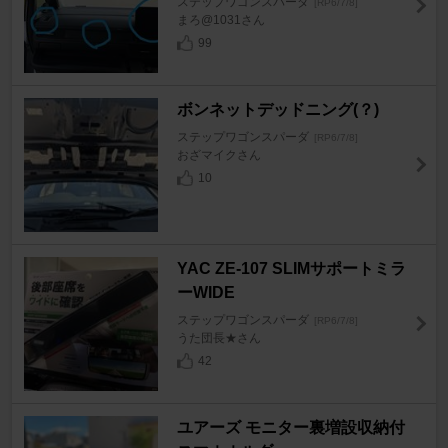
ステップワゴンスパーダ
[RP6/7/8]
まろ@1031さん
99
ボンネットデッドニング(？)
ステップワゴンスパーダ
[RP6/7/8]
おざマイクさん
10
YAC ZE-107 SLIMサポートミラ
ーWIDE
ステップワゴンスパーダ
[RP6/7/8]
うた団長★さん
42
ユアーズ モニター裏増設収納付