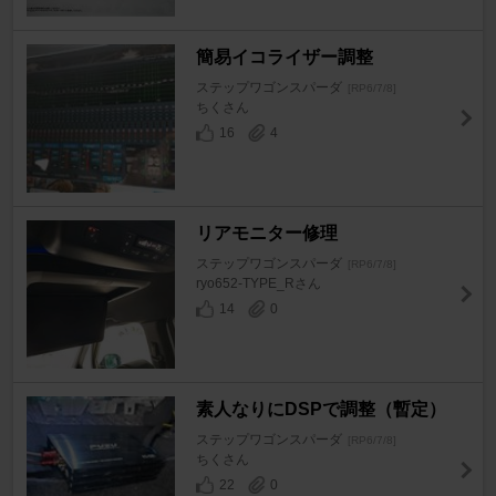
簡易イコライザー調整
ステップワゴンスパーダ
[RP6/7/8]
ちくさん
16
4
リアモニター修理
ステップワゴンスパーダ
[RP6/7/8]
ryo652-TYPE_Rさん
14
0
素人なりにDSPで調整（暫定）
ステップワゴンスパーダ
[RP6/7/8]
ちくさん
22
0