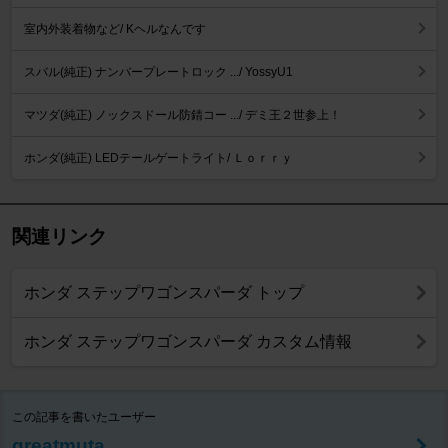
室内外装着物など/ Kヘルなんです
スバル(純正) ナンバープレートロック .../ YossyU1
マツダ(純正) ノックスドール防錆コー .../ デミ王２世参上！
ホンダ(純正) LEDテールゲートライト/ Ｌｏｒｒｙ
関連リンク
ホンダ ステップワゴンスパーダ トップ
ホンダ ステップワゴンスパーダ カスタム情報
この記事を書いたユーザー
greatmuta