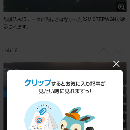
⑩読込み済データに先ほどはなかった22M STEPWGNが表
示されます。
14/16