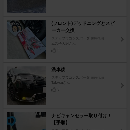
(フロント)デッドニングとスピ
ーカー交換
ステップワゴンスパーダ
[RP6/7/8]
ムス子大尉さん
35
洗車後
ステップワゴンスパーダ
[RP6/7/8]
TakAsuさん
3
ナビキャンセラー取り付け！
【手順】