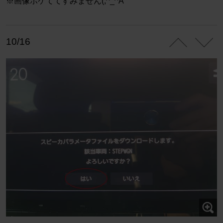
※画像ボケててすみません(;^_^A
10/16