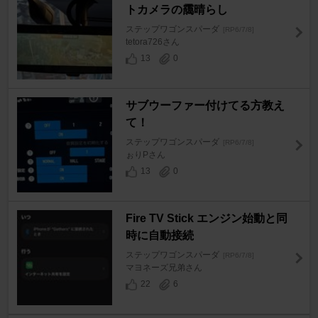
トカメラの靄晴らし
ステップワゴンスパーダ
[RP6/7/8]
tetora726さん
13
0
サブウーファー付けてる方教え
て！
ステップワゴンスパーダ
[RP6/7/8]
ぉりPさん
13
0
Fire TV Stick エンジン始動と同
時に自動接続
ステップワゴンスパーダ
[RP6/7/8]
マヨネーズ兄弟さん
22
6