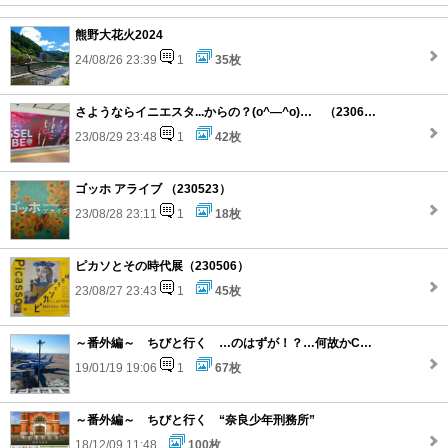
熊野大花火2024
24/08/26 23:39
1
35枚
さようならイニエスタ...からの？(o^―^o)… （230603）
23/08/29 23:48
1
42枚
ゴッホ アライブ （230523）
23/08/28 23:11
1
18枚
ピカソとその時代展（230506）
23/08/27 23:43
1
45枚
～番外編～ ちびと行く …のはずが！？…何故かCentrair…
19/01/19 19:06
1
67枚
～番外編～ ちびと行く “奈良少年刑務所”
18/12/09 11:48
100枚