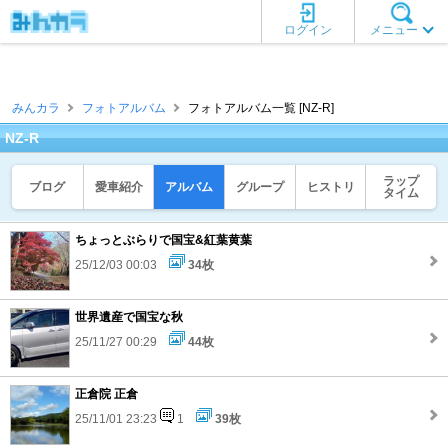
ログイン
メニュー
みんカラ
フォトアルバム
フォトアルバム一覧 [NZ-R]
NZ-R
ラップ
ブログ
愛車紹介
アルバム
グループ
ヒストリ
タイム
ちょっとぶらりで国宝&紅葉黄葉
25/12/03 00:03
34枚
世界遺産で国宝な秋
25/11/27 00:29
44枚
正倉院 正倉
25/11/01 23:23
1
39枚