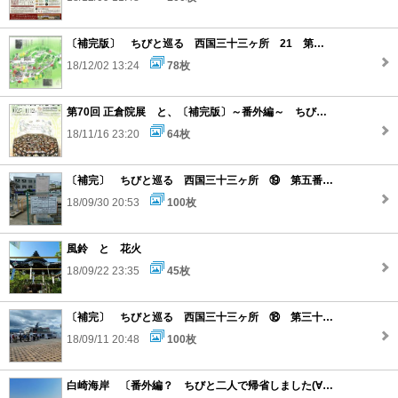
〔補完版〕 ちびと巡る 西国三十三ヶ所 21 第二十五番 札所 と 番外
18/12/02 13:24
78枚
第70回 正倉院展 と、〔補完版〕～番外編～ ちびと巡る 奈良若草山
18/11/16 23:20
64枚
〔補完〕 ちびと巡る 西国三十三ヶ所 ⑲ 第五番 札所 と ⑳ 第四番 札所
18/09/30 20:53
100枚
風鈴 と 花火
18/09/22 23:35
45枚
〔補完〕 ちびと巡る 西国三十三ヶ所 ⑱ 第三十番 札所 と 彦根城
18/09/11 20:48
100枚
白崎海岸 〔番外編？ ちびと二人で帰省しました(∀`*)ゞ 〕より