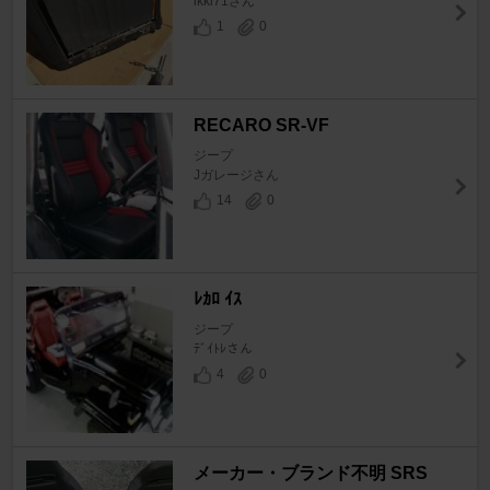
ikki71さん
1
0
RECARO SR-VF
ジープ
Jガレージさん
14
0
ﾚｶﾛ ｲｽ
ジープ
ﾃﾞｲﾄﾚさん
4
0
メーカー・ブランド不明 SRS