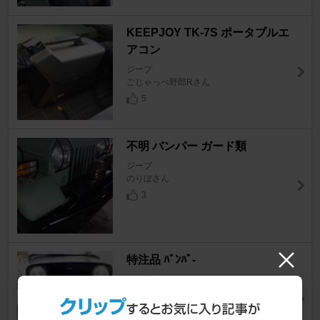
KEEPJOY TK-7S ポータブルエ
アコン
ジープ
ごじゃっぺ野郎Rさん
5
不明 バンパー ガード類
ジープ
のりぼさん
3
特注品 ﾊﾞﾝﾊﾟ-
ジープ
ﾃﾞｲﾄﾚさん
7