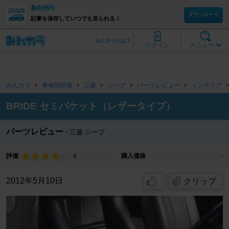
ダウンロード
記事を保存していつでも見られる！
みんカラとは？
ログイン
メニュー
みんカラ
車種別情報
三菱
ジープ
パーツレビュー
インテリア
BRIDE セミバケット（レザータイプ）
パーツレビュー
三菱 ジープ
4
評価
購入価格
-
2012年5月10日
クリップ