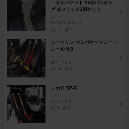
セミバケット PVCパンチン
グ 赤ステッチ2脚セット
ジープ
AFROMOTORSさん
12
0
シーマリン セミバケットシート
レール付き
ジープ
健エースさん
16
0
レカロ SP-G
ジープ
あらぞうさん
0
0