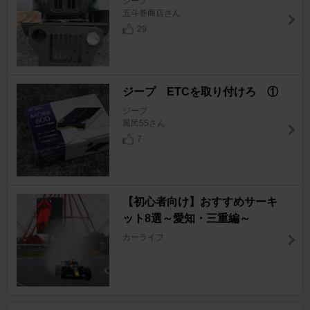
ジープ
五斗巻商店さん
29
ジープ ETCを取り付けろ ①
ジープ
風民55さん
7
【初心者向け】おすすめサーキ
ット8選～愛知・三重編～
カーライフ