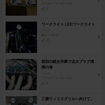
ワイルド？らっぴーさん
5
ワークライト LEDワークライト
ジープ
健エースさん
17
前回の続き作業で点火プラグ清
掃の巻
ジープ
ワイルド？らっぴーさん
4
三菱ウィリスグリルへ向けて。