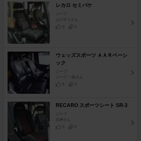
レカロ セミバケ
ジープ
えびチリさん
0
0
ウェッズスポーツ ＡＡＲベーシ
ック
ジープ
ジープ 一筋さん
6
0
RECARO スポーツシート SR-3
ジープ
志伸さん
5
0