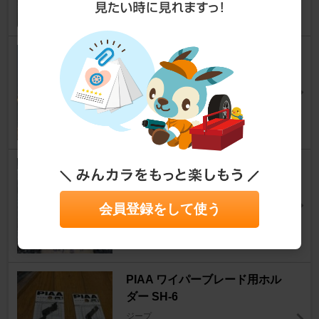
不明 アルミ縞板ステップ
ジープ
志伸さん
6
Marushin タイヤチェーン
ジープ
ゲットー グルーヴさん
会員登録をして使う
10
PIAA ワイパーブレード用ホル
ダー SH-6
ジープ