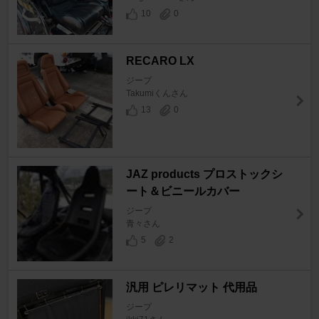
10
0
RECARO LX
ジープ
Takumiくんさん
13
0
JAZ products プロストックシ
ート＆ビニールカバー
ジープ
青々さん
5
2
汎用 ピレリマット 代用品
ジープ