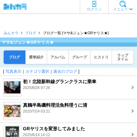
ログイン
メニュー
みんカラ
ブログ
ブログ一覧 [マサ&ジュン★GRヤリス★]
マサ&ジュン★GRヤリス★
ラップ
ブログ
愛車紹介
アルバム
グループ
ヒストリ
タイム
[
写真表示
｜
カテゴリ選択
｜
過去のブログ
]
初！北陸新幹線グランクラスに乗車
2025/8/26 07:26
真鶴半島磯料理活魚料理うに清
2025/7/24 03:21
GRヤリスを変形してみました
2025/6/14 14:12