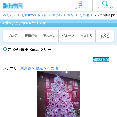
ログイン
メニュー
みんカラ
おすすめスポット
東京都
観光
その他
ﾌﾟﾗﾝﾀﾝ銀座 
マサ&ジュン★GRヤリス★
ラップ
ブログ
愛車紹介
アルバム
グループ
ヒストリ
タイム
ﾌﾟﾗﾝﾀﾝ銀座 Xmasツリー
カテゴリ :
東京都
>
観光
>
その他