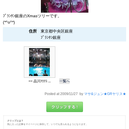
ﾌﾟﾗﾝﾀﾝ銀座のXmasツリーです。
(*^o^*)
住所
東京都中央区銀座
ﾌﾟﾗﾝﾀﾝ銀座
<< 品川ｱｸｱｽ ...
一覧へ
Posted at 2009/11/27 by
マサ&ジュン★GRヤリス★
クリップとは？
気に入った記事をマイページに保存して、いつでも見られるようになります。