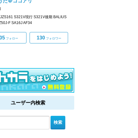
うた＠ココアリ
]
JZS161 S321V現行 S321V後期 BALIUS
Z50J-F SA16J AF34
05
130
フォロー
フォロワー
ユーザー内検索