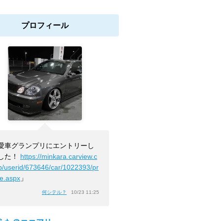
プロフィール
愛車グランプリにエントリーし
した！
https://minkara.carview.c
jp/userid/673646/car/1022393/pr
le.aspx
」
何シテル？
10/23 11:25