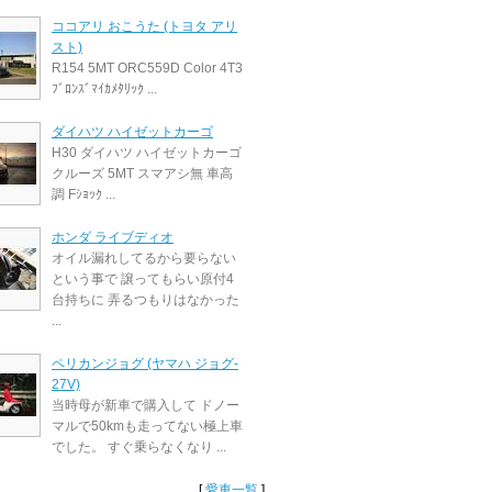
ココアリ おこうた (トヨタ アリ
スト)
R154 5MT ORC559D Color 4T3
ﾌﾞﾛﾝｽﾞﾏｲｶﾒﾀﾘｯｸ ...
ダイハツ ハイゼットカーゴ
H30 ダイハツ ハイゼットカーゴ
クルーズ 5MT スマアシ無 車高
調 Fｼｮｯｸ ...
ホンダ ライブディオ
オイル漏れしてるから要らない
という事で 譲ってもらい原付4
台持ちに 弄るつもりはなかった
...
ペリカンジョグ (ヤマハ ジョグ-
27V)
当時母が新車で購入して ドノー
マルで50kmも走ってない極上車
でした。 すぐ乗らなくなり ...
[
愛車一覧
]