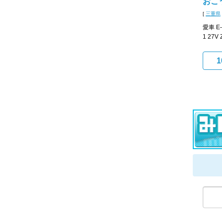
おこ
[
三重県
愛車 E-
1 27V 
1