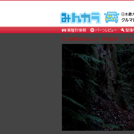
車・自動車SNSみんカラ
>
車種別情報
>
トヨタ