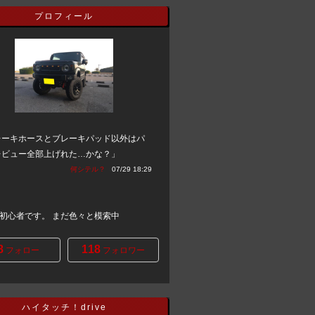
プロフィール
レーキホースとブレーキパッド以外はパ
レビュー全部上げれた…かな？」
何シテル？
07/29 18:29
初心者です。 まだ色々と模索中
8
118
フォロー
フォロワー
ハイタッチ！drive