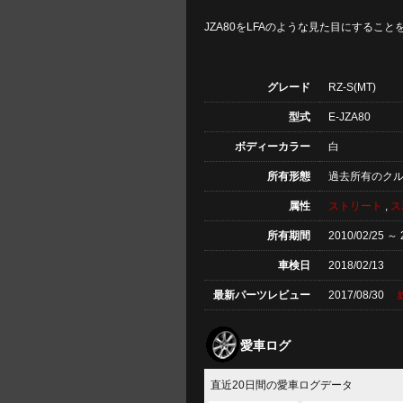
JZA80をLFAのような見た目にすること
グレード
RZ-S(MT)
型式
E-JZA80
ボディーカラー
白
所有形態
過去所有のク
属性
ストリート
,
ス
所有期間
2010/02/25 ～ 
車検日
2018/02/13
最新パーツレビュー
2017/08/30
愛車ログ
直近20日間の愛車ログデータ