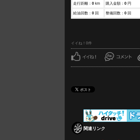
走行距離：
0
km
購入金額：
0
円
給油回数：
0
回
整備回数：
0
回
イイね！0件
関連リンク