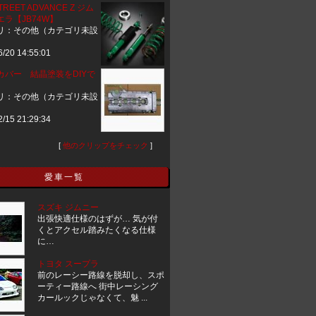
STREET ADVANCE Z ジム
ラ【JB74W】
リ：その他（カテゴリ未設
6/20 14:55:01
カバー 結晶塗装をDIYで
リ：その他（カテゴリ未設
2/15 21:29:34
[
他のクリップをチェック
]
愛車一覧
スズキ ジムニー
出張快適仕様のはずが… 気が付
くとアクセル踏みたくなる仕様
に…
トヨタ スープラ
前のレーシー路線を脱却し、スポ
ーティー路線へ 街中レーシング
カールックじゃなくて、魅 ...