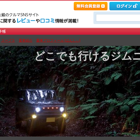
>
スープラ
>
愛車紹介
>
愛車プロフィール [ばんしぃ]
どこでも行けるジム