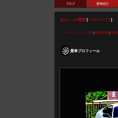
ブログ
愛車紹介
ばんしぃの愛車
[
]
トヨタ スープラ
パーツレビュー (19)
|
整備手帳
|
燃費
愛車プロフィール