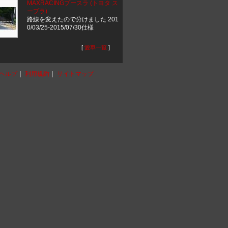
MAXRACINGプースラ (トヨタ ス
ープラ)
路線を変えたので分けました 201
0/03/25-2015/07/30仕様
[
愛車一覧
]
ヘルプ
｜
利用規約
｜
サイトマップ