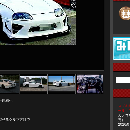
ー路線へ
スズキ
ール 43
カテゴ
魅せるクルマ方針で
定）
2026/0