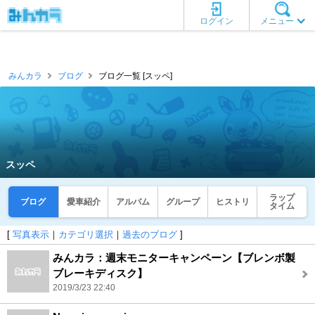
ログイン
メニュー
みんカラ
ブログ
ブログ一覧 [スッペ]
スッペ
ラップ
ブログ
愛車紹介
アルバム
グループ
ヒストリ
タイム
[
写真表示
｜
カテゴリ選択
｜
過去のブログ
]
みんカラ：週末モニターキャンペーン【ブレンボ製
ブレーキディスク】
2019/3/23 22:40