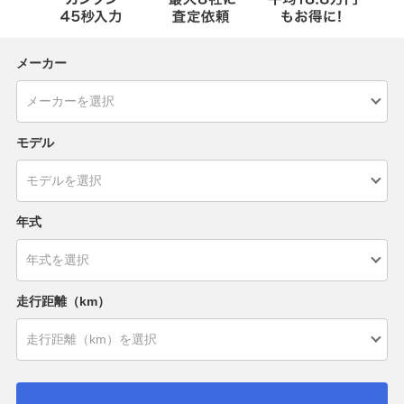
メーカー
モデル
年式
走行距離（km）