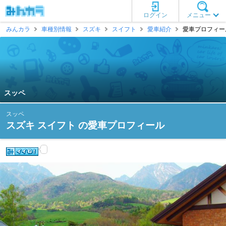
ログイン
メニュー
みんカラ
車種別情報
スズキ
スイフト
愛車紹介
愛車プロフィール
スッペ
スッペ
スズキ スイフト の愛車プロフィール