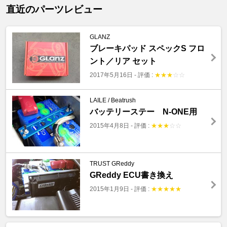
直近のパーツレビュー
GLANZ
ブレーキパッド スペックS フロ
ント／リア セット
2017年5月16日
-
評価 :
★
★
★
☆
☆
LAILE / Beatrush
バッテリーステー N-ONE用
2015年4月8日
-
評価 :
★
★
★
☆
☆
TRUST GReddy
GReddy ECU書き換え
2015年1月9日
-
評価 :
★
★
★
★
★