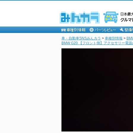
車・自動車SNSみんカラ
>
車種別情報
>
BM
BMW G20 【フロント側】アクセサリー電源の取得 