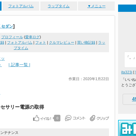
フォトアルバム
ラップタイム
▼メニュー
]
ズ セダン
プロフィール
(
愛車ログ
)
記録
|
フォトアルバム
|
フォト
|
クルマレビュー
|
買い物記録
|
ラッ
プタイム
「。
マッ
ト
| 記事一覧 |
ita323i
[
作業日：2020年1月22日
「いいね
とうござ
換
4
アクセサリー電源の取得
0
メンテナンス