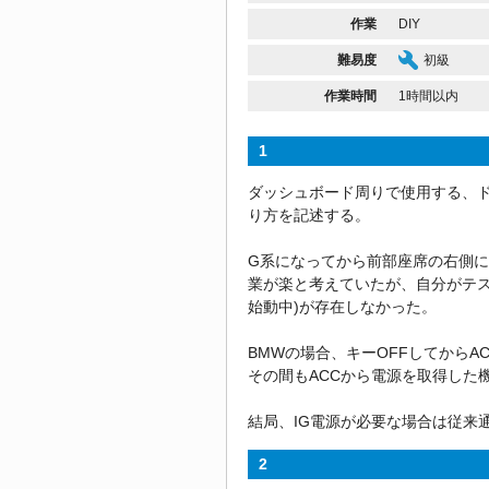
作業
DIY
難易度
初級
作業時間
1時間以内
1
ダッシュボード周りで使用する、
り方を記述する。
G系になってから前部座席の右側
業が楽と考えていたが、自分がテスタ
始動中)が存在しなかった。
BMWの場合、キーOFFしてからA
その間もACCから電源を取得した
結局、IG電源が必要な場合は従来
2