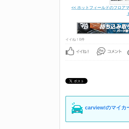
<< ホットフィールドのフロア
イイね！0件
carview!の