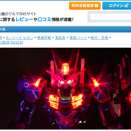
W
>
3シリーズ セダン
>
整備手帳
>
電装系
>
電装パーツ
>
取付・交換
>
[ita323i]