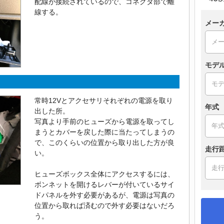
配線が接続されているので、コネクタ部で離
線する。
メー
モデ
常時12Vとアクセサリそれぞれの電源を取り
年式
出した所。
写真より手前のヒューズから電源を取ってし
まうとカバーを戻した際に当たってしまうの
で、このくらいの位置から取り出した方が良
走行
い。
ヒューズボックス全体にアクセスするには、
ボンネットを開けるレバーが付いているサイ
ドパネルを外す必要があるが、電源は写真の
位置から取れば済むので外す必要はないだろ
う。