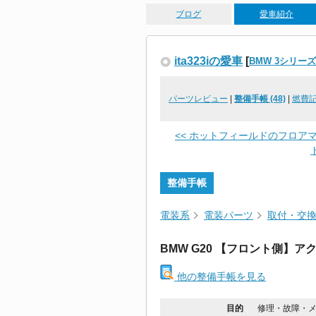
ブログ
愛車紹介
ita323iの愛車
[
BMW 3シリー
パーツレビュー
|
整備手帳 (48)
|
燃費
<< ホットフィールドのフロア
整備手帳
電装系
電装パーツ
取付・交
BMW G20 【フロント側】
他の整備手帳を見る
目的
修理・故障・