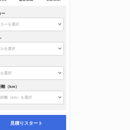
カー
ル
距離（km）
見積りスタート