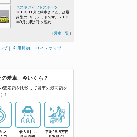
スズキ スイフトスポーツ
2010年11月に納車された、超最
終型のFリミテッドです。 2012
年9月に我が手を離れ ...
[
愛車一覧
]
ルプ
｜
利用規約
｜
サイトマップ
たの愛車、今いくら？
の査定額を比較して愛車の最高額を
う！