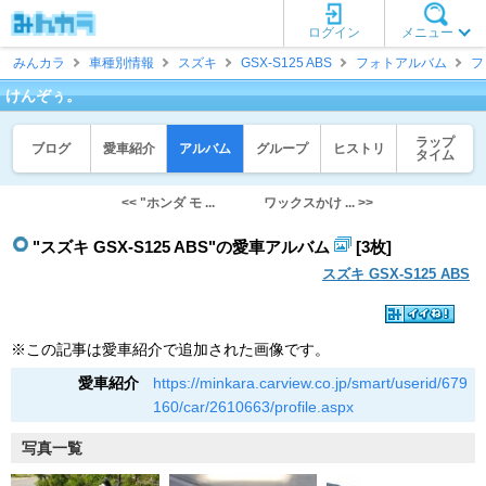
ログイン
メニュー
みんカラ
車種別情報
スズキ
GSX-S125 ABS
フォトアルバム
フ
けんぞぅ。
ラップ
ブログ
愛車紹介
アルバム
グループ
ヒストリ
タイム
<< "ホンダ モ ...
ワックスかけ ... >>
"スズキ GSX-S125 ABS"の愛車アルバム
[3枚]
スズキ GSX-S125 ABS
※この記事は愛車紹介で追加された画像です。
愛車紹介
https://minkara.carview.co.jp/smart/userid/679
160/car/2610663/profile.aspx
写真一覧