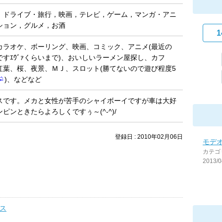
，ドライブ・旅行，映画，テレビ，ゲーム，マンガ・アニ
ション，グルメ，お酒
1
カラオケ、ボーリング、映画、コミック、アニメ(最近の
すｴｳﾞｧくらいまで)、おいしいラーメン屋探し、カフ
紅葉、桜、夜景、ＭＪ、スロット(勝てないので遊び程度5
)、などなど
スです。メカと女性が苦手のシャイボーイですが車は大好
ピンときたらよろしくですぅ～(^-^)/
登録日 : 2010年02月06日
モデ
カテゴ
2013/0
ウス