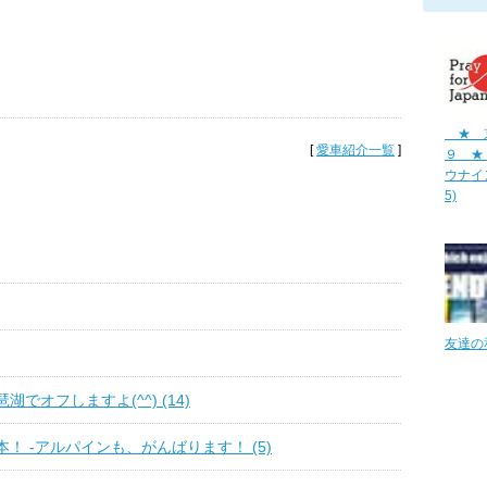
★
[
愛車紹介一覧
]
９ ★
ウナイン
5)
友達の和
でオフしますよ(^^) (14)
！ -アルパインも、がんばります！ (5)