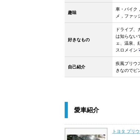
車・バイク
趣味
メ，ファッ
ドライブ、
は知らないで
好きなもの
ェ、温泉、
スロメイン
疾風プリウ
自己紹介
きなのでピン
愛車紹介
トヨタ プリ