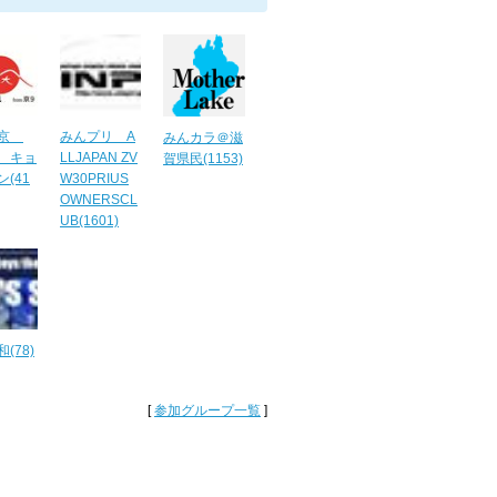
 京
みんプリ A
みんカラ＠滋
 キョ
LLJAPAN ZV
賀県民(1153)
(41
W30PRIUS
OWNERSCL
UB(1601)
(78)
[
参加グループ一覧
]