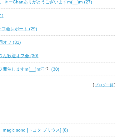
ん、きーChanありがとうございますm(__)m (27)
4)
フ会レポート (29)
オフ (31)
ん歓迎オフ会 (30)
開催しますm(__)m汗
(30)
[
ブログ一覧
]
gic sond [トヨタ プリウス] (8)