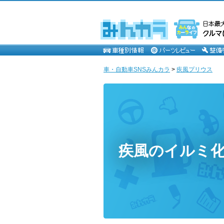
車・自動車SNSみんカラ
>
疾風プリウス
疾風のイルミ化計