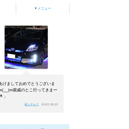
▼メニュー
あけましておめでとうございま
m(__)m親戚のとこ行ってきまー
」
何シテル？
01/01 08:23