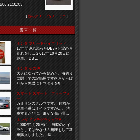
2/06 21:31:03
[
他のクリップをチェック
]
愛車一覧
ホンダ フリードハイブリッド
17年間連れ添ったDB8Rと涙のお
別れをし… 2,017年10月20日に
納車。 DB ...
ホンダ その他
大人になってから始めた、海釣り
に関しての記録用ですw おかっぱ
りから無謀にもマダイを狙 ...
スマート スマート フォーフォ
ー
カミサンのクルマです。 何故か
洗車当番はオイラですが…。 洗
車するたびに、細かな傷が増 ...
ホンダ インテグラタイプR
2,000年1月25日に、当時のオイ
ラとしてはかなりの無理をして新
車購入しました。 基 ...