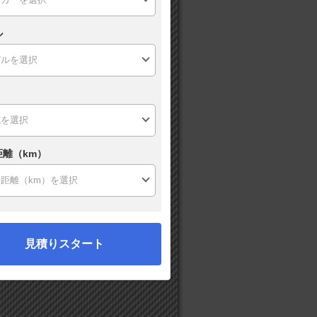
ル
距離（km）
見積りスタート