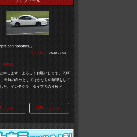
プロフィール
pre con nosotros.」
何シテル？
06/30 22:04
[
静岡県
]
uryと申します、よろしくお願いします。 2,00
に、当時の自分としてはかなりの無理をして
した、インテグラ タイプＲの４枚ド
8
120
フォロー
フォロワー