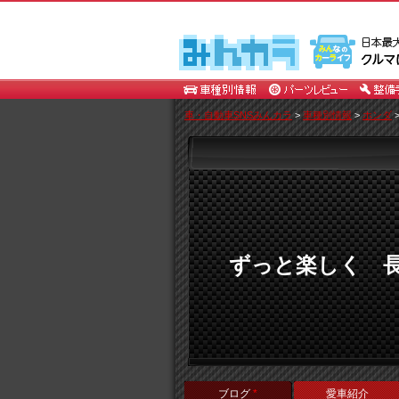
車・自動車SNSみんカラ
>
車種別情報
>
ホンダ
ずっと楽しく 
ブログ
*
愛車紹介