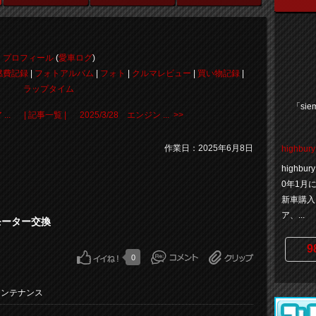
プロフィール
(
愛車ログ
)
燃費記録
|
フォトアルバム
|
フォト
|
クルマレビュー
|
買い物記録
|
ラップタイム
「siem
...
| 記事一覧 |
2025/3/28 エンジン ... >>
作業日：2025年6月8日
highbury
highb
0年1月
新車購入
ア、...
ドモーター交換
9
0
メンテナンス