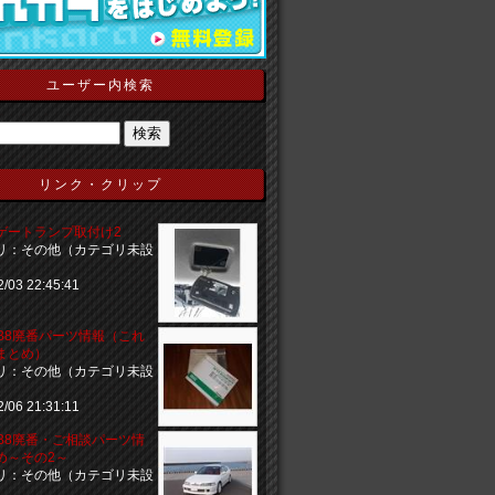
ユーザー内検索
リンク・クリップ
ゲートランプ取付け2
リ：その他（カテゴリ未設
2/03 22:45:41
DB8廃番パーツ情報（これ
まとめ）
リ：その他（カテゴリ未設
2/06 21:31:11
DB8廃番・ご相談パーツ情
め～その2～
リ：その他（カテゴリ未設