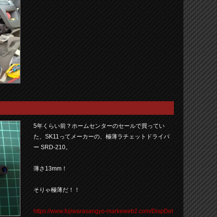
5年くらい前？ホームセンターのセールで買ってい
た、SK11ってメーカーの、極薄ラチェットドライバ
ー SRD-210。
薄さ13mm！
そりゃ極薄だ！！
https://www.fujiwarasangyo-markeweb2.com/DispDet