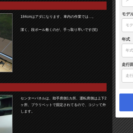
モデ
184cmはアダになります、車内の作業では…。
潔く、段ボール敷くのが、手っ取り早いです(笑)
年式
走行
センターパネルは、助手席側1カ所、運転席側は上下2
ヶ所、プラリベットで固定されてるので、コジッて外
します。