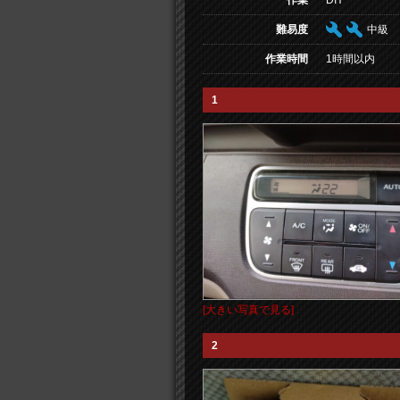
作業
DIY
難易度
中級
作業時間
1時間以内
1
[大きい写真で見る]
2