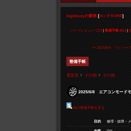
highburyの愛車
[
]
ホンダ N-ONE
パーツレビュー (22)
|
整備手帳 (61)
|
<< 2025/8/4 ワイパーア 
整備手帳
電装系
その他
その他
2025/6/8 エアコンモー
他の整備手帳を見る
目的
修理・故障・