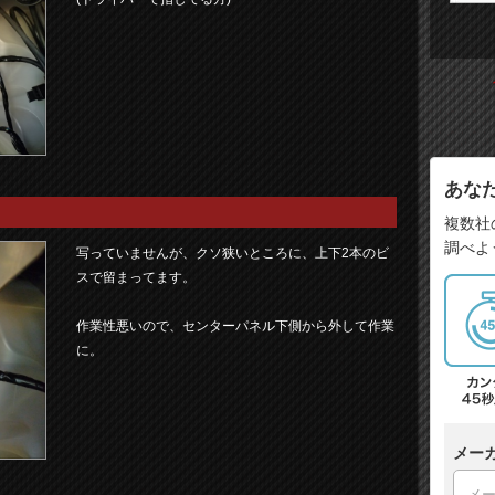
あな
複数社
調べよ
写っていませんが、クソ狭いところに、上下2本のビ
スで留まってます。
作業性悪いので、センターパネル下側から外して作業
に。
メー