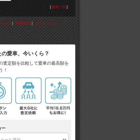
[
愛車一覧
]
ヘルプ
｜
利用規約
｜
サイトマップ
たの愛車、今いくら？
の査定額を比較して愛車の最高額を
う！
カー