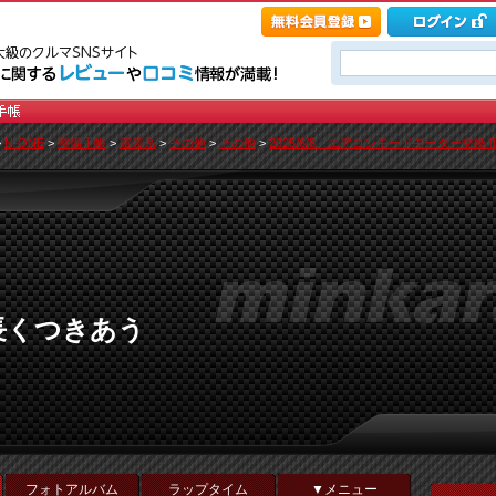
>
N-ONE
>
整備手帳
>
電装系
>
その他
>
その他
>
2025/6/8 エアコンモードモーター交換 [hig
長くつきあう
フォトアルバム
ラップタイム
▼メニュー