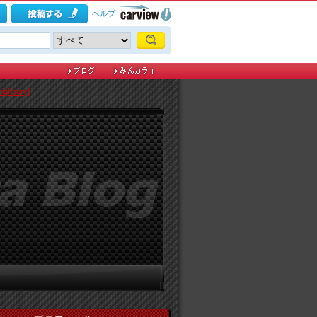
ヘルプ
hbury]