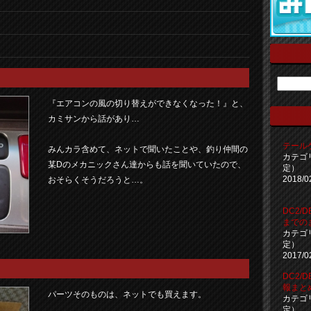
『エアコンの風の切り替えができなくなった！』と、
カミサンから話があり…
テール
みんカラ含めて、ネットで聞いたことや、釣り仲間の
カテゴ
某Dのメカニックさん達からも話を聞いていたので、
定）
2018/0
おそらくそうだろうと…。
DC2/
までの
カテゴ
定）
2017/0
DC2/
報まと
パーツそのものは、ネットでも買えます。
カテゴ
定）