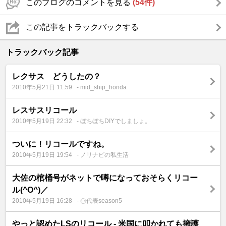
このブログのコメントを見る
(54件)
この記事をトラックバックする
トラックバック記事
レクサス どうしたの？
2010年5月21日 11:59
- mid_ship_honda
レスサスリコール
2010年5月19日 22:32
- ぼちぼちDIYでしましょ。
ついに！リコールですね。
2010年5月19日 19:54
- ノリナビの私生活
大佐の棺桶号がネットで噂になっておそらくリコー
ル(^O^)／
2010年5月19日 16:28
- ㊥代表season5
やっと認めたLSのリコール - 米国に叩かれても擁護