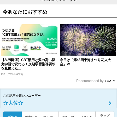
今あなたにおすすめ
【8/25開催】CBT活用と質の高い探
今日は「第48回東海まつり花火大
究学習で変わる！次期学習指導要領
会」🎆
を見据えた...
PR（COMPASS）
Recommended by
この記事を書いたユーザー
☆大佐☆
ラップ