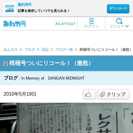
ダウンロード
記事を保存していつでも見られる！
みんカラとは？
ログイン
メニュー
みんカラ
ブログ
日記
ブログ一覧
棺桶号ついにリコール！（激怒） 
棺桶号ついにリコール！（激怒）
ブログ
In Memory of DANGAN MIDNIGHT
2010年5月19日
クリップ