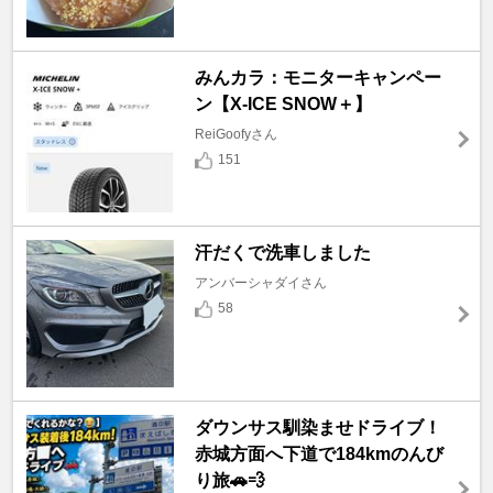
みんカラ：モニターキャンペー
ン【X-ICE SNOW＋】
ReiGoofyさん
151
汗だくで洗車しました
アンバーシャダイさん
58
ダウンサス馴染ませドライブ！
赤城方面へ下道で184kmのんび
り旅🚗💨