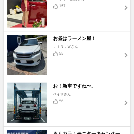
157
お昼はラーメン屋！
ＪＩＮ．Ｗさん
55
お！新車ですね〜。
ベイサさん
56
みんカラ：モニターキャンペー