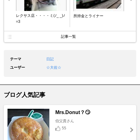
レクサス店・・・・ミ(ﾉ_ _)ﾉ
所持金とライナー
=3
記事一覧
テーマ
日記
ユーザー
☆大佐☆
ブログ人気記事
Mrs.Donut？🙄
伯父貴さん
55