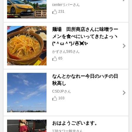
centerリバーさん
231
麺場 田所商店さんに味噌ラー
メンを食べにいってきたよっヽ
(*＾ω＾*)ﾉ🍜💓✨
かずさん595さん
65
なんとかなれー今日のハチの日
秋高し
CSDJPさん
103
おはようございます。
138タワー観光さん