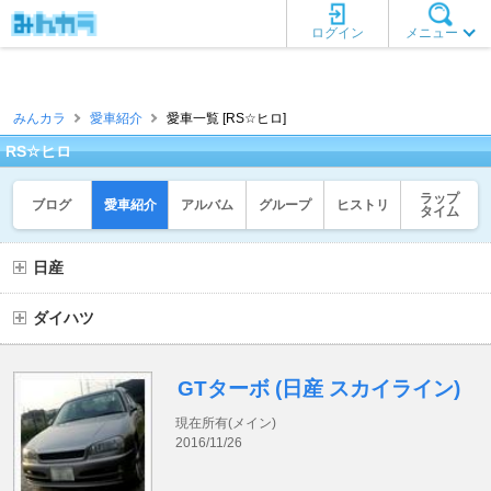
ログイン
メニュー
みんカラ
愛車紹介
愛車一覧 [RS☆ヒロ]
RS☆ヒロ
ラップ
ブログ
愛車紹介
アルバム
グループ
ヒストリ
タイム
日産
ダイハツ
GTターボ (日産 スカイライン)
現在所有(メイン)
2016/11/26