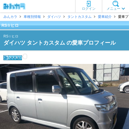
ログイン
メニュー
みんカラ
車種別情報
ダイハツ
タントカスタム
愛車紹介
愛車プ
RS☆ヒロ
RS☆ヒロ
ダイハツ タントカスタム の愛車プロフィール