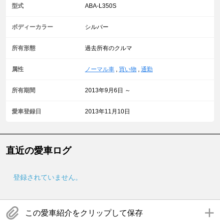
型式
ABA-L350S
ボディーカラー
シルバー
所有形態
過去所有のクルマ
属性
ノーマル車
,
買い物
,
通勤
所有期間
2013年9月6日 ～
愛車登録日
2013年11月10日
直近の愛車ログ
登録されていません。
この愛車紹介をクリップして保存