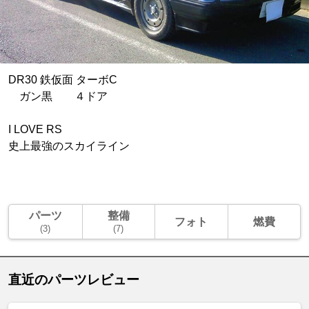
DR30 鉄仮面 ターボC
ガン黒 ４ドア
I LOVE RS
史上最強のスカイライン
パーツ
整備
フォト
燃費
(3)
(7)
直近のパーツレビュー