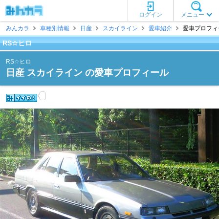
ログイン
メニュー
みんカラ
車種別情報
日産
スカイライン
愛車紹介
愛車プロフィー
RS☆ヒロ
RS☆ヒロ
日産 スカイライン の愛車プロフィール