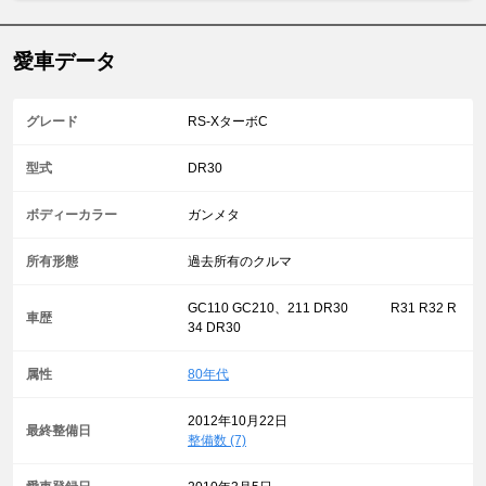
愛車データ
グレード
RS-XターボC
型式
DR30
ボディーカラー
ガンメタ
所有形態
過去所有のクルマ
GC110 GC210、211 DR30 R31 R32 R
車歴
34 DR30
属性
80年代
2012年10月22日
最終整備日
整備数 (7)