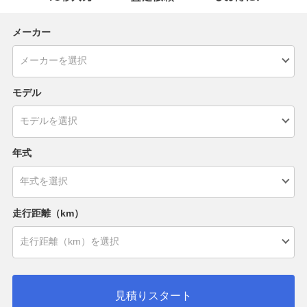
メーカー
モデル
年式
走行距離（km）
見積りスタート