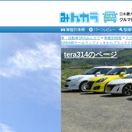
車・自動車SNSみんカラ
>
車種別情報
>
ス
HANABIテールランプメッキからブラッククローム
tera314のページ