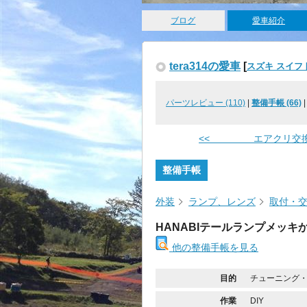
ブログ
愛車紹介
tera314の愛車
[
スズキ スイフ
パーツレビュー (110)
|
整備手帳 (66)
<< エアクリ交
整備手帳
外装
ランプ、レンズ
取付・
HANABIテールランプメッ
他の整備手帳を見る
目的
チューニング
作業
DIY