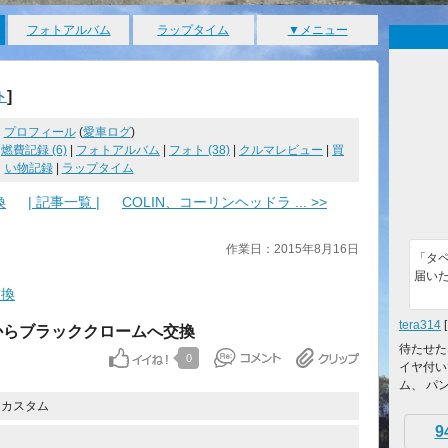
フォトアルバム
ラップタイム
▼メニュー
]
ト
プロフィール
(
愛車ログ
)
|
燃費記録 (6)
|
フォトアルバム
|
フォト (38)
|
クルマレビュー
|
買
い物記録
|
ラップタイム
換
| 記事一覧 |
COLIN、コーリンヘッドラ ... >>
作業日：2015年8月16日
「タ
届い
交換
tera314
キからブラッククロームへ交換
待たせた
0
イヤ付い
ム、 パ
・カスタム
9