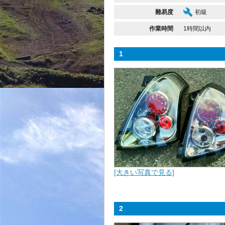
難易度
初級
作業時間
1時間以内
1
[大きい写真で見る]
2