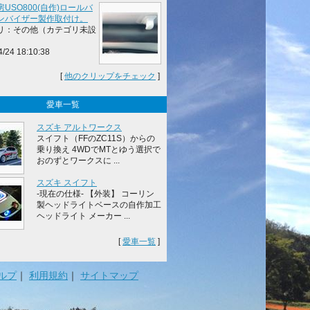
USO800(自作)ロールバ
ンバイザー製作取付け。
リ：その他（カテゴリ未設
4/24 18:10:38
[
他のクリップをチェック
]
愛車一覧
スズキ アルトワークス
スイフト（FFのZC11S）からの
乗り換え 4WDでMTとゆう選択で
おのずとワークスに ...
スズキ スイフト
-現在の仕様- 【外装】 コーリン
製ヘッドライトベースの自作加工
ヘッドライト メーカー ...
[
愛車一覧
]
ルプ
｜
利用規約
｜
サイトマップ