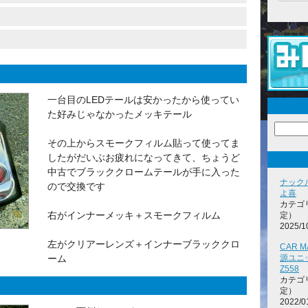
一台目のLEDテールは安かったから使ってい
た好みじゃなかったメッキテール
その上からスモークフィルム貼って使ってま
したがだいぶお疲れになってきて、ちょうど
中古でブラッククロームテールが手に入った
ナック
ので交換です
よ喜
カテゴ
右がインナーメッキ＋スモークフィルム
定）
2025/1
左がクリアーレンズ＋インナーブラッククロ
CAR 
ーム
源ユニッ
Z558
カテゴ
定）
2022/0