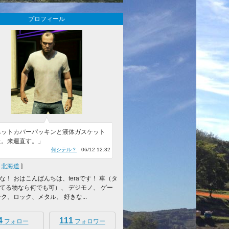
プロフィール
ペットカバーパッキンと液体ガスケット
た。来週直す。」
何シテル？
06/12 12:32
[
北海道
]
な！ おはこんばんちは、teraです！ 車（タ
てる物なら何でも可）、 デジモノ、 ゲー
ンク、ロック、メタル、 好きな...
4
111
フォロー
フォロワー