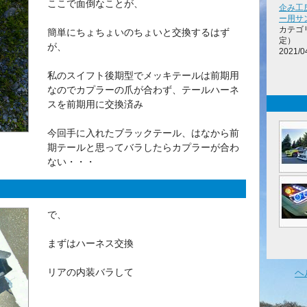
ここで面倒なことが、
企み工房
ー用サ
カテゴ
簡単にちょちょいのちょいと交換するはず
定）
が、
2021/0
私のスイフト後期型でメッキテールは前期用
なのでカプラーの爪が合わず、テールハーネ
スを前期用に交換済み
今回手に入れたブラックテール、はなから前
期テールと思ってバラしたらカプラーが合わ
ない・・・
で、
まずはハーネス交換
リアの内装バラして
ヘ