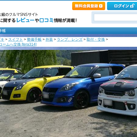
ズキ
>
スイフト
>
整備手帳
>
外装
>
ランプ、レンズ
>
取付・交換
>
へ交換 [tera314]