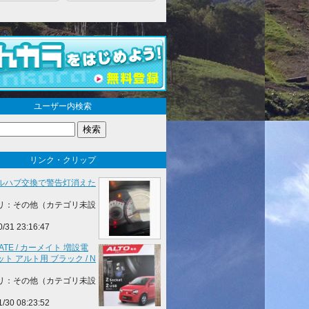
ユーザー内検索
リンク・クリップ
ルハブ交換で警告灯消えた
リ：その他（カテゴリ未設
0/31 23:16:47
MATE / カーメイト 増設電
ト アルト用 ブラック / N
リ：その他（カテゴリ未設
1/30 08:23:52