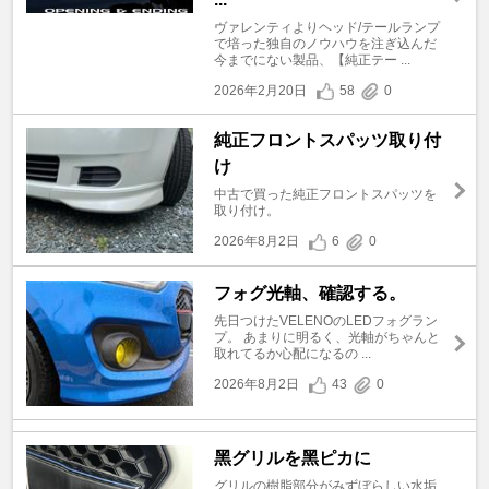
ヴァレンティよりヘッド/テールランプ
で培った独自のノウハウを注ぎ込んだ
今までにない製品、【純正テー ...
2026年2月20日
58
0
純正フロントスパッツ取り付
け
中古で買った純正フロントスパッツを
取り付け。
2026年8月2日
6
0
フォグ光軸、確認する。
先日つけたVELENOのLEDフォグラン
プ。 あまりに明るく、光軸がちゃんと
取れてるか心配になるの ...
2026年8月2日
43
0
黑グリルを黑ピカに
グリルの樹脂部分がみずぼらしい水垢