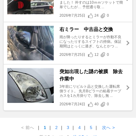
ました！ 外すのは10ｍｍソケットで簡
単でしたが… 予想通り取 ...
2026年7月25日
24
0
右ミラー 中古品と交換
雨が降ったりするとミラーが作動不良
になったりするスイフトの持病。保証
期間はとっくに過ぎ、なんとかつ ...
2026年7月25日
12
0
突如出現した謎の被膜 除去
作業中
3年前にリビルト品と交換した運転席
側ライト。 先月Bピラーの粘着テープ
カスを1カ月掛りで、除去し無 ...
2026年7月24日
40
0
<
前へ
｜
1
｜
2
｜
3
｜
4
｜
5
｜
次へ
>