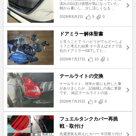
流れの白ぼけ状態が気になっていた。
朝から暑いし、少し涼しくなる ...
2026年8月2日
5
0
ドアミラー解体聖書
と言うことで リハビリがてらどーしよ
う？と考えた結果 そー言えばオクで左
右のドアミラーGETしてた ...
2026年7月27日
10
1
テールライトの交換
テールライト、何年か前にも外した事
がありましたが、記録残しの為に更新
です。 純正テールライトの温 ...
2026年7月25日
8
0
フュエルタンクカバー再挑
戦・取付け
先週塗装を終えたカバー 今日取り付け