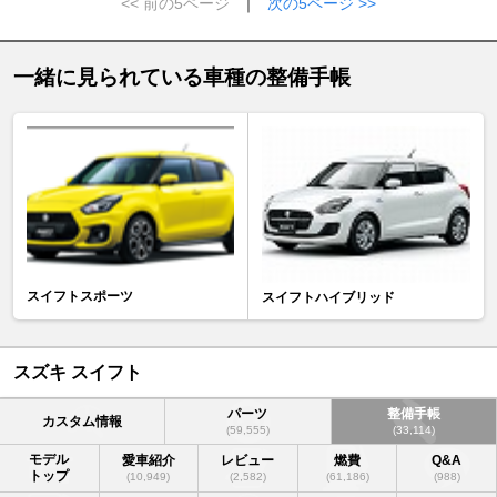
<< 前の5ページ
｜
次の5ページ >>
一緒に見られている車種の整備手帳
スイフトスポーツ
スイフトハイブリッド
スズキ スイフト
パーツ
整備手帳
カスタム情報
(59,555)
(33,114)
モデル
愛車紹介
レビュー
燃費
Q&A
トップ
(10,949)
(2,582)
(61,186)
(988)