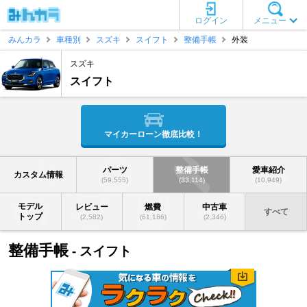
ログイン
メニュー
みんカラ
車種別
スズキ
スイフト
整備手帳
外装
スズキ
スイフト
マイカーローン徹底比較！
パーツ
整備手帳
愛車紹介
カスタム情報
(59,555)
(33,114)
(10,949)
モデル
レビュー
燃費
中古車
すべて
トップ
(2,582)
(61,186)
(2,346)
整備手帳
- スイフト