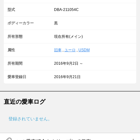
型式
DBA-211054C
ボディーカラー
黒
所有形態
現在所有(メイン)
属性
旧車
,
ユーロ
,
USDM
所有期間
2016年9月2日 ～
愛車登録日
2016年9月21日
直近の愛車ログ
登録されていません。