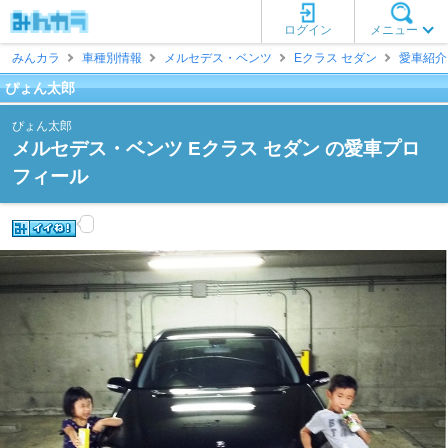
ログイン
メニュー
みんカラ
車種別情報
メルセデス・ベンツ
Eクラス セダン
愛車紹介
ぴょん太郎
ぴょん太郎
メルセデス・ベンツ Eクラス セダン の愛車プロ
フィール