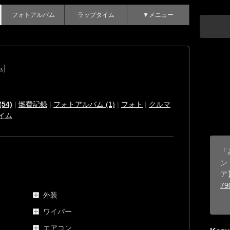
フォトアルバム
ラップタイム
▼メニュー
]
ム
54)
|
燃費記録
|
フォトアルバム (1)
|
フォト
|
クルマ
イム
「
ン
ア
79
外装
ワイパー
エアコン