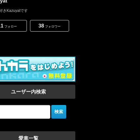
yat
好きKazuyatです
11
38
フォロー
フォロワー
ユーザー内検索
愛車一覧