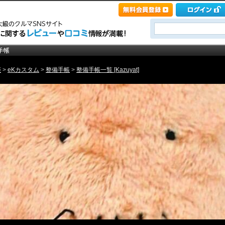
菱
>
eKカスタム
>
整備手帳
>
整備手帳一覧 [Kazuyat]