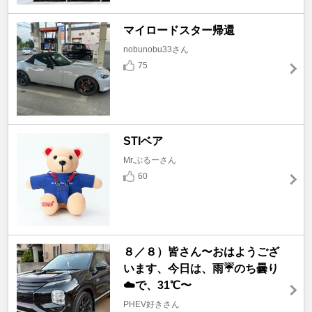
マイロードスター帰還
nobunobu33さん
75
STIベア
Mr.ぶるーさん
60
８／８）皆さん〜おはようござ
います、今日は、雨☔️のち曇り
☁️で、31℃〜
PHEV好きさん