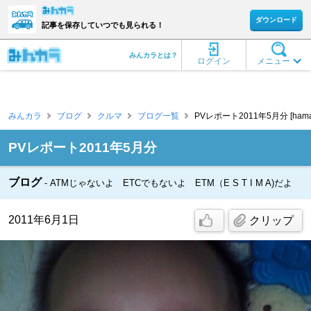
ダウンロード
記事を保存していつでも見られる！
みんカラとは？
ログイン
メニュー
みんカラ
ブログ
クルマ
ブログ一覧
PVレポート2011年5月分 [hama
PVレポート2011年5月分
ブログ
ATMじゃないよ ETCでもないよ ETM（E S T I M A)だよ
2011年6月1日
クリップ