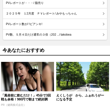
PVレポートが・・・/ 脂売り
２０２５年 １2月度 ＰＶレポート/ みやもっちゃん
PVレポート数が/ !ビアンキ!
PV数、５月４日だけ通常の３倍（202 .../ takobea
今あなたにおすすめ
「風俗前に飲むだけ！」45分で3回
えくしうが から、ふぉれうがー
戦も余裕！980円で朝まで絶好調
になる予定
PR（健商株式会社）