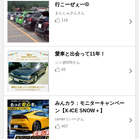
行こーぜぇ〰️⚾
まんじゅさんさん
116
愛車と出会って11年！
シン@009さん
65
みんカラ：モニターキャンペー
ン【X-ICE SNOW＋】
centerリバーさん
407