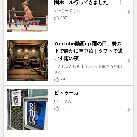
園ホール行ってきましたーー！
やっぴー７さん
607
YouTube動画up 雨の日、橋の
下で静かに車中泊｜タフトで過
ごす雨の夜
しんちゃんねる【コンパクト車中泊の旅】
さん
79
ビトゥーカ
F355Jさん
57