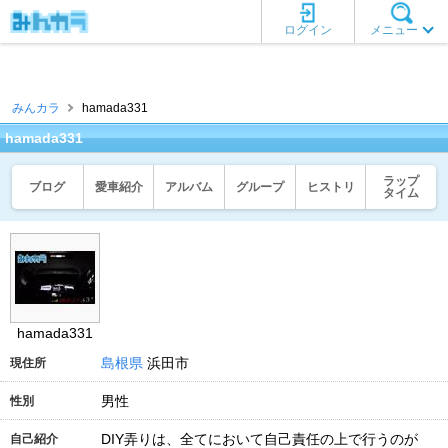
ログイン
メニュー
みんカラ
hamada331
hamada331
ラップ
ブログ
愛車紹介
アルバム
グループ
ヒストリ
タイム
hamada331
島根県
浜田市
現住所
男性
性別
DIY弄りは、全てにおいて自己責任の上で行うのが
自己紹介