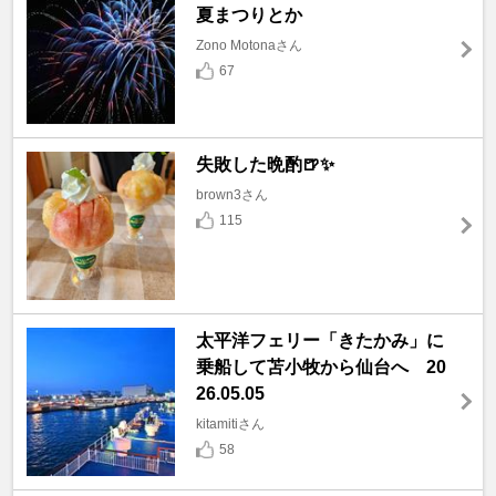
夏まつりとか
Zono Motonaさん
67
失敗した晩酌🍺✨
brown3さん
115
太平洋フェリー「きたかみ」に
乗船して苫小牧から仙台へ 20
26.05.05
kitamitiさん
58