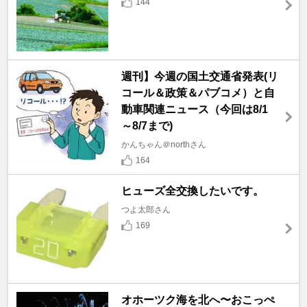
144
週刊】今週の国土交通省発表(リ
コール＆政策＆パブコメ）と自
動車関連ニュース（今回は8/1
～8/7まで)
かんちゃん＠northさん
164
ヒューズ全交換したいです。
つよ太郎さん
169
オホーツク海を北へ〜おこっぺ