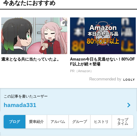
今あなたにおすすめ
週末となる共に当たっていたよ。
Amazon今日も見逃せない！80%OF
F以上が続々登場
PR（Amazon）
Recommended by
この記事を書いたユーザー
hamada331
ラップ
ブログ
愛車紹介
アルバム
グループ
ヒストリ
タイム