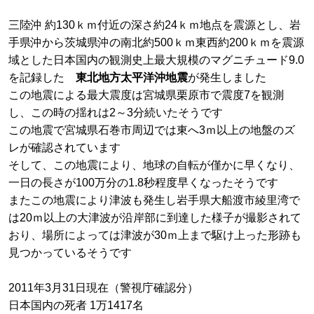
三陸沖 約130ｋｍ付近の深さ約24ｋｍ地点を震源とし、岩
手県沖から茨城県沖の南北約500ｋｍ東西約200ｋｍを震源
域とした日本国内の観測史上最大規模のマグニチュード9.0
を記録した
東北地方太平洋沖地震
が発生しました
この地震による最大震度は宮城県栗原市で震度7を観測
し、この時の揺れは2～3分続いたそうです
この地震で宮城県石巻市周辺では東へ3ｍ以上の地盤のズ
レが確認されています
そして、この地震により、地球の自転が僅かに早くなり、
一日の長さが100万分の1.8秒程度早くなったそうです
またこの地震により津波も発生し岩手県大船渡市綾里湾で
は20ｍ以上の大津波が沿岸部に到達した様子が撮影されて
おり、場所によっては津波が30ｍ上まで駆け上った形跡も
見つかっているそうです
2011年3月31日現在（警視庁確認分）
日本国内の死者 1万1417名