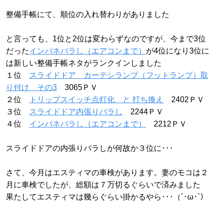
整備手帳にて、順位の入れ替わりがありました
と言っても、1位と2位は変わらずなのですが、今まで3位
だった
インパネバラし（エアコンまで）
が4位になり3位に
は新しい整備手帳ネタがランクインしました
１位
スライドドア カーテシランプ（フットランプ）取
り付け その3
3065ＰＶ
２位
トリップスイッチ点灯化 と 打ち換え
2402ＰＶ
３位
スライドドア内張りバラし
2244ＰＶ
４位
インパネバラし（エアコンまで）
2212ＰＶ
スライドドアの内張りバラしが何故か３位に･･･
さて、今月はエスティマの車検があります。妻のモコは２
月に車検でしたが、総額は７万切るぐらいで済みました
果たしてエスティマは幾らぐらい掛かるやら･･･（´･ω･`）