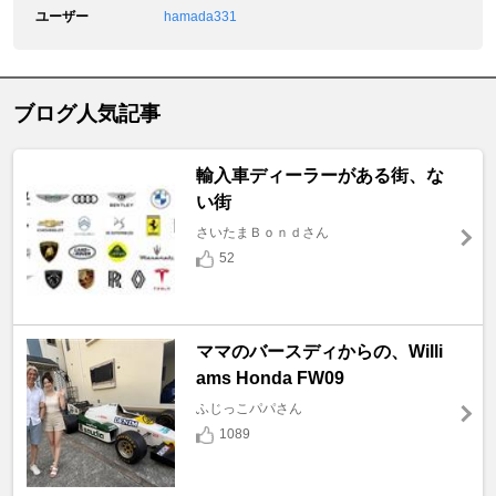
ユーザー
hamada331
ブログ人気記事
輸入車ディーラーがある街、な
い街
さいたまＢｏｎｄさん
52
ママのバースディからの、Willi
ams Honda FW09
ふじっこパパさん
1089