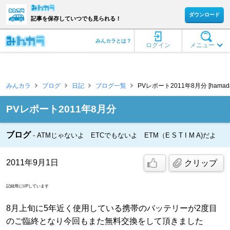
ダウンロード
記事を保存していつでも見られる！
みんカラとは？
ログイン
メニュー
みんカラ
ブログ
日記
ブログ一覧
PVレポート2011年8月分 [hamada
PVレポート2011年8月分
ブログ
ATMじゃないよ ETCでもないよ ETM（E S T I M A)だよ
2011年9月1日
クリップ
記録用にUPしています
8月上旬に5年近く使用している携帯のバッテリーが2度目
のご臨終となり今回もまた無料交換をして頂きました