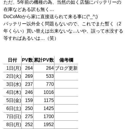
ただ、5年前の機種の為、当然の如く店舗にバッテリーの
在庫などある訳も無く…
DoCoMoから家に直接送られて来る事に(^_^;)
バッテリー以外全く問題もないので、これでまた暫く（2
年くらい）買い替えは出来ないな…いや、誤って水没する
等すればあるいは…（笑）
日付
PV数
累計PV数
備考欄
1日(月)
264
264
ブログ更新
2日(火)
269
533
3日(水)
237
770
4日(木)
246
1016
5日(金)
159
1175
6日(土)
250
1425
7日(日)
275
1700
8日(月)
252
1952