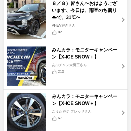
８／８）皆さん〜おはようござ
います、今日は、雨☔️のち曇り
☁️で、31℃〜
PHEV好きさん
82
みんカラ：モニターキャンペー
ン【X-ICE SNOW＋】
あぶチャン大魔王さん
213
みんカラ：モニターキャンペー
ン【X-ICE SNOW＋】
こうた with プレッサさん
67