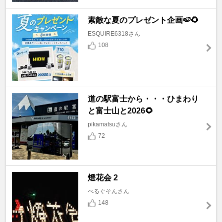
素敵な夏のプレゼント企画🍉🌻
ESQUIRE6318さん
108
道の駅富士から・・・ひまわり
と富士山と2026🌻
pikamatsuさん
72
燈花会 2
べるぐそんさん
148