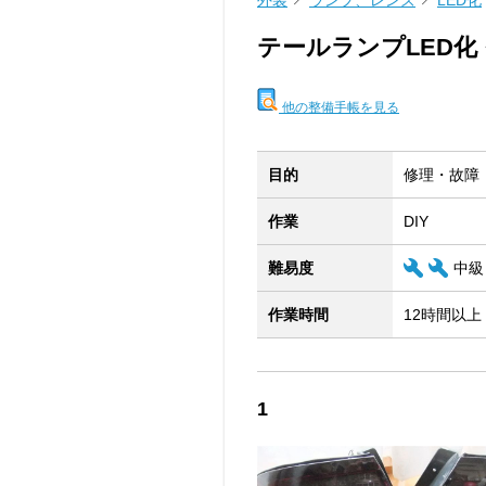
外装
ランプ、レンズ
LED化
テールランプLED化
他の整備手帳を見る
目的
修理・故障
作業
DIY
難易度
中級
作業時間
12時間以上
1