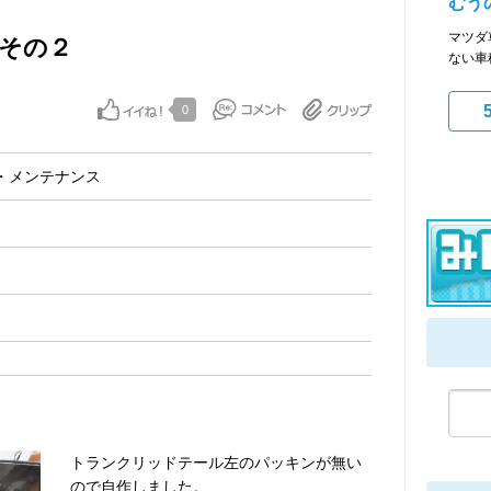
むう
マツダ
 その２
ない車
0
・メンテナンス
トランクリッドテール左のパッキンが無い
ので自作しました。