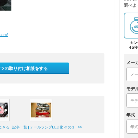
調べよ
.com/
メー
ーツの取り付け相談をする
モデ
年式
できる
| 記事一覧 |
テールランプLED化 その１ >>