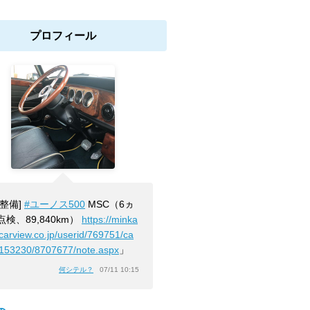
プロフィール
[整備]
#ユーノス500
MSC（6ヵ
点検、89,840km）
https://minka
.carview.co.jp/userid/769751/ca
2153230/8707677/note.aspx
」
何シテル？
07/11 10:15