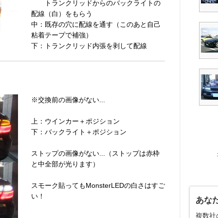
トランクリッドからのバックライトの
配線（白）をもらう
中：既存の穴に配線を通す（このあと自己
粘着テープで補強）
下：トランクリッド内張を剥して配線
※交換前の画像がない...
上：ウインカー＋ポジション
下：バックライト＋ポジション
ストップの画像がない...（ストップは赤枠
と中全部が光ります）
スモーク貼ってもMonsterLEDの白さはすご
い！
あな
複数社