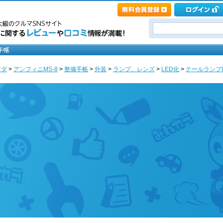
ツダ
>
アンフィニMS-8
>
整備手帳
>
外装
>
ランプ、レンズ
>
LED化
>
テールランプL