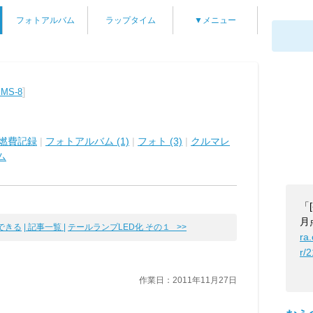
フォトアルバム
ラップタイム
▼メニュー
]
S-8
燃費記録
|
フォトアルバム (1)
|
フォト (3)
|
クルマレ
ム
「
月
できる
| 記事一覧 |
テールランプLED化 その１ >>
ra
r/
作業日：2011年11月27日