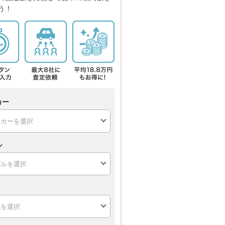
う！
カー
ル