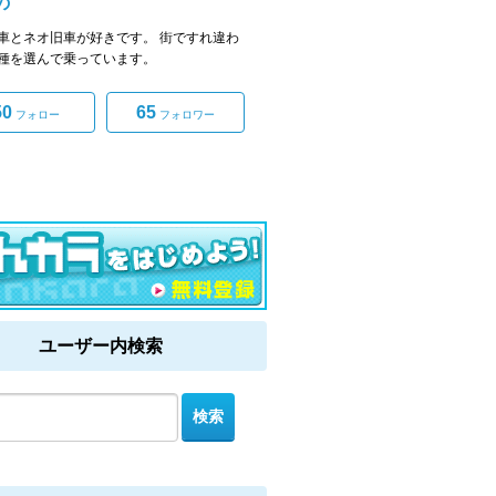
の
車とネオ旧車が好きです。 街ですれ違わ
種を選んで乗っています。
50
65
フォロー
フォロワー
ユーザー内検索