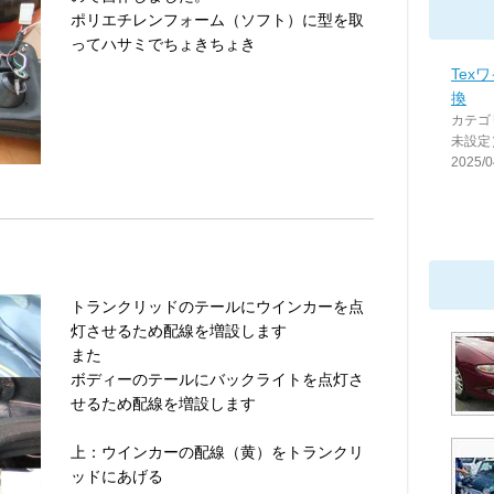
ポリエチレンフォーム（ソフト）に型を取
ってハサミでちょきちょき
Tex
換
カテゴ
未設定
2025/0
トランクリッドのテールにウインカーを点
灯させるため配線を増設します
また
ボディーのテールにバックライトを点灯さ
せるため配線を増設します
上：ウインカーの配線（黄）をトランクリ
ッドにあげる