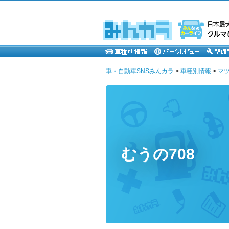
車・自動車SNSみんカラ
>
車種別情報
>
マ
むうの708