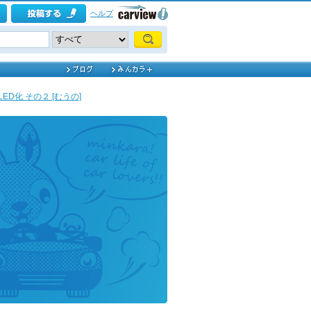
ヘルプ
ED化 その２ [むうの]