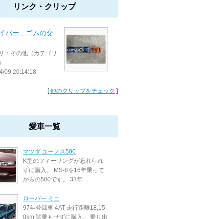
リンク・クリップ
ワイパー ゴムの交
リ：その他（カテゴリ
）
4/09 20:14:18
[
他のクリップをチェック
]
愛車一覧
マツダ ユーノス500
K型のフィーリングが忘れられ
ずに購入。 MS-8を16年乗って
からの500です。 33年 ...
ローバー ミニ
97年登録車 4AT 走行距離18,15
0km 試乗もせずに購入。 乗り出