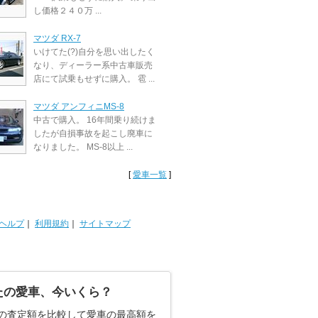
し価格２４０万 ...
マツダ RX-7
いけてた(?)自分を思い出したく
なり、ディーラー系中古車販売
店にて試乗もせずに購入。 雹 ...
マツダ アンフィニMS-8
中古で購入。 16年間乗り続けま
したが自損事故を起こし廃車に
なりました。 MS-8以上 ...
[
愛車一覧
]
ヘルプ
｜
利用規約
｜
サイトマップ
たの愛車、今いくら？
の査定額を比較して愛車の最高額を