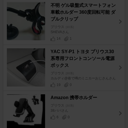
不明 ゲル吸盤式スマートフォン
車載ホルダー 360度回転可能 ダ
ブルクリップ
プリウス
[30系]
SHEVAさん
14
1
YAC SY-P1 トヨタ プリウス30
系専用フロントコンソール電源
ボックス
プリウス
[30系]
カルディ@巷で噂のミニカーおじさんさん
19
0
Amazon 携帯ホルダー
プリウス
[30系]
38パパさん
6
0