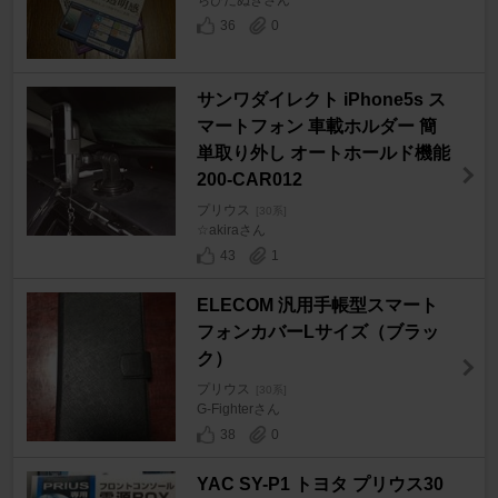
36
0
サンワダイレクト iPhone5s ス
マートフォン 車載ホルダー 簡
単取り外し オートホールド機能
200-CAR012
プリウス
[30系]
☆akiraさん
43
1
ELECOM 汎用手帳型スマート
フォンカバーLサイズ（ブラッ
ク）
プリウス
[30系]
G-Fighterさん
38
0
YAC SY-P1 トヨタ プリウス30