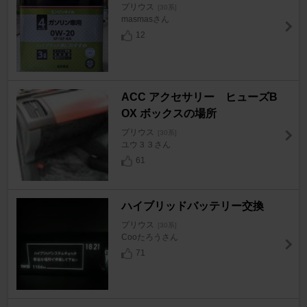
プリウス
[30系]
masmasさん
12
ACC アクセサリー ヒューズB
OX ボックスの場所
プリウス
[30系]
ユウ３３さん
61
ハイブリッドバッテリー交換
プリウス
[30系]
Cooたろうさん
71