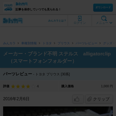
ダウンロード
記事を保存していつでも見られる！
みんカラとは？
ログイン
メニュー
みんカラ
車種別情報
トヨタ
プリウス
パーツレビュー
グッズ・
メーカー・ブランド不明 ステルス alligatorclip
（スマートフォンフォルダー）
パーツレビュー
トヨタ プリウス [30系]
4
評価
購入価格
1,000 円
2016年2月6日
クリップ