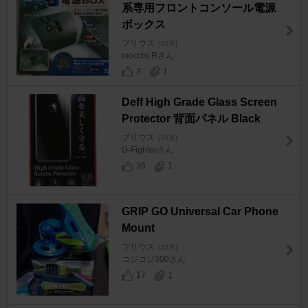
系専用フロントコンソール電源
ボックス
プリウス
[30系]
mocchi-Rさん
3
1
Deff High Grade Glass Screen
Protector 背面パネル Black
プリウス
[30系]
G-Fighterさん
36
1
GRIP GO Universal Car Phone
Mount
プリウス
[30系]
コジコジ300さん
17
1