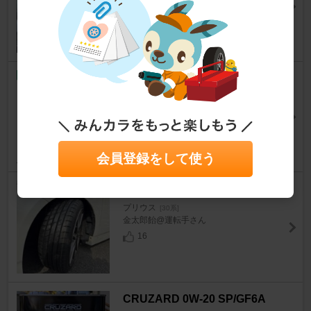
プリウス
[30系]
ぷりおかぷり子さん
27
不明 ダッシュボードマット
プリウス
[30系]
わかまっつぁん！さん
50
会員登録をして使う
TIREFROG YANKEE 701
プリウス
[30系]
金太郎飴@運転手さん
16
CRUZARD 0W-20 SP/GF6A