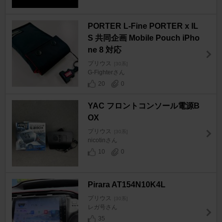
PORTER L-Fine PORTER x IL
S 共同企画 Mobile Pouch iPho
ne 8 対応
プリウス
[30系]
G-Fighterさん
20
0
YAC フロントコンソール電源B
OX
プリウス
[30系]
nicotinさん
10
0
Pirara AT154N10K4L
プリウス
[30系]
レガ号さん
35