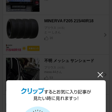
MINERVA F205 215/40R18
プリウス
[30系]
と ー しさん
16
不明 メッシュ サンシェード
プリウス
[30系]
masa.44さん
53
DAISO 折りたたみフロントサ
ンシェード(300円)