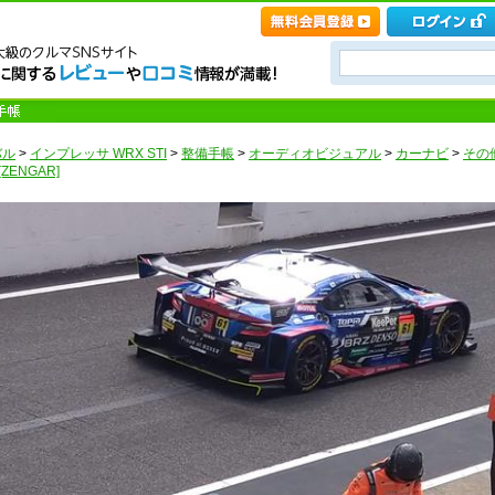
バル
>
インプレッサ WRX STI
>
整備手帳
>
オーディオビジュアル
>
カーナビ
>
その
ENGAR]