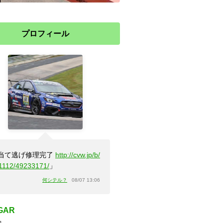
プロフィール
当て逃げ修理完了
http://cvw.jp/b/
1112/49233171/
」
何シテル？
08/07 13:06
GAR
]