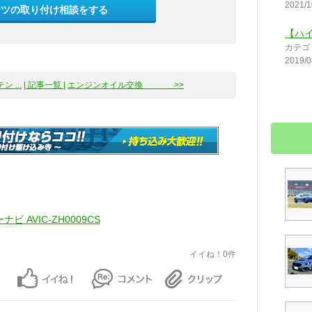
2021/1
ーツの取り付け相談をする
【ハ
カテゴ
2019/0
 ...
| 記事一覧 |
エンジンオイル交換 >>
バーナビ AVIC-ZH0009CS
イイね！0件