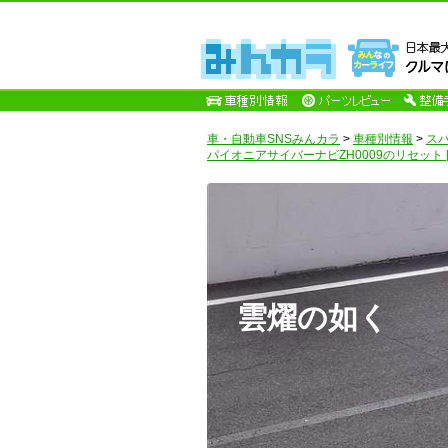
車・自動車SNSみんカラ
>
車種別情報
>
ス
パイオニアサイバーナビZH0009のリセット [Z
雲燿の如く