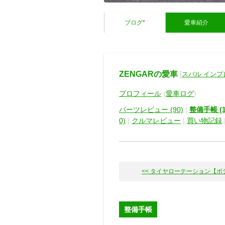
ブログ
*
愛車紹介
ZENGARの愛車
[
スバル インプレ
プロフィール
(
愛車ログ
)
パーツレビュー (90)
|
整備手帳 (1
0)
|
クルマレビュー
|
買い物記録
<< タイヤローテーション【ポテン
整備手帳