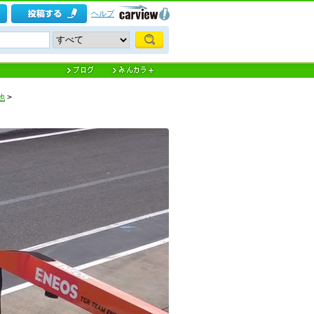
ヘルプ
他
>