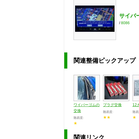
サイバー
/
8086
関連整備ピックアップ
ワイパーゴムの
プラグ交換
12
交換
難易度:
難易
★★
★
難易度:
★
関連リンク