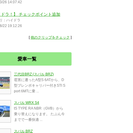
0/26 14:07:42
イドラ！】 チェックポイント追加
リ：ハイドラ
8/22 19:12:26
[
他のクリップをチェック
]
愛車一覧
三代目BRZ (スバル BRZ)
雹害に遭ったA型S 6ATから、D
型ブレンボキャリパー付きSTI S
port 6MTに乗 ...
スバル WRX S4
tS TYPE RA NBR（GVB）から
乗り替えになります。 たぶん今
までで一番快適 ...
スバル BRZ