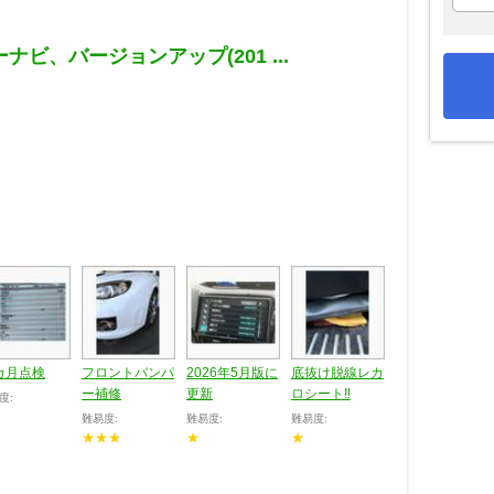
ナビ、バージョンアップ(201 ...
カ月点検
フロントバンパ
2026年5月版に
底抜け脱線レカ
ー補修
更新
ロシート‼️
度:
難易度:
難易度:
難易度:
★★★
★
★