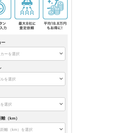
カー
ル
距離（km）