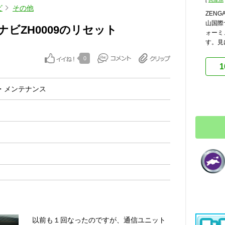
ビ
その他
ZEN
山国際
ビZH0009のリセット
ォーミ
す。見に
0
1
・メンテナンス
以前も１回なったのですが、通信ユニット