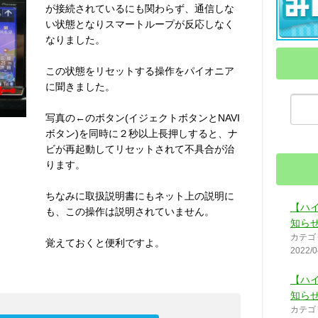
が接続されているにも関わらず、通信しな
い状態となりスマートループが反応しなく
なりました。
この状態をリセットする操作をパイオニア
に聞きました。
写真の←のボタン(イジェクトボタンとNAVI
ボタン)を同時に２秒以上長押しすると、ナ
ビが再起動してリセットされて不具合が治
ります。
ちなみに取扱説明書にもネット上の説明に
【ハ
も、この操作は説明されていません。
知ら
カテゴ
覚えておくと便利ですよ。
2022/0
【ハ
知ら
カテゴ