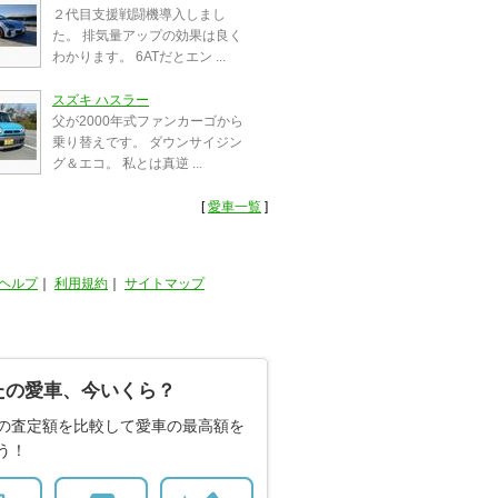
２代目支援戦闘機導入しまし
た。 排気量アップの効果は良く
わかります。 6ATだとエン ...
スズキ ハスラー
父が2000年式ファンカーゴから
乗り替えです。 ダウンサイジン
グ＆エコ。 私とは真逆 ...
[
愛車一覧
]
ヘルプ
｜
利用規約
｜
サイトマップ
たの愛車、今いくら？
の査定額を比較して愛車の最高額を
う！