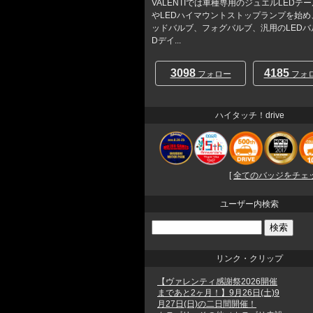
VALENTIでは車種専用のジュエルLEDテ
やLEDハイマウントストップランプを始め
ッドバルブ、フォグバルブ、汎用のLEDバ
Dデイ...
3098
4185
フォロー
フォ
ハイタッチ！drive
[
全てのバッジをチェック
ユーザー内検索
リンク・クリップ
【ヴァレンティ感謝祭2026開催
まであと2ヶ月！】9月26日(土)9
月27日(日)の二日間開催！