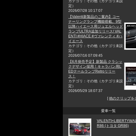
カテゴリ：その他（カテゴリ未設
定）
2026/07/28 10:17:07
【Valenti新製品のご案内】コー
ナーリングランプ機能搭載。9型
以降ハイエース用ジュエルヘッド
ランプULTRA追加リリース! VAL
ENTI #HIACE #ヴァレンティ #ハ
イエース
カテゴリ：その他（カテゴリ未設
定）
2026/07/16 07:09:45
【6月発売予定】新製品 クラシッ
クデザイン採用！キャラバン用L
EDテールランプRetroリリー
ス！
カテゴリ：その他（カテゴリ未設
定）
2026/05/29 18:07:37
[
他のクリップを
愛車一覧
VALENTI×LIBERTYW
R86 (トヨタ GR86)