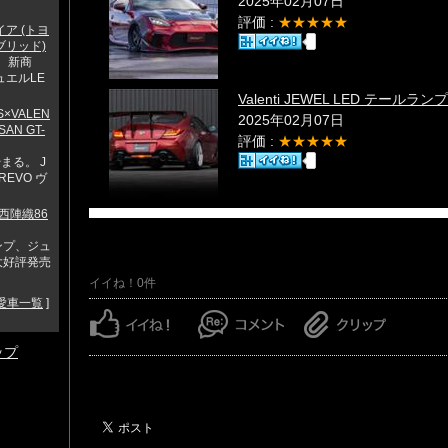
2025年02月07日
評価 :
★★★★★
イア (トヨ
ブリッド)
 新商
ュエルLE
Valenti JEWEL LED テールランプ
KS×VALEN
2025年02月07日
SAN GT-
評価 :
★★★★★
まる。 J
 REVO ヴ
k×西陣織86
ンプ、ジュ
大好評発売
イイね！0件
愛車一覧
]
ップ