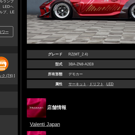
ールランプ
、LEDヘ
ルブ、LE
ロワー
グレード
RZ(MT_2.4)
型式
3BA-ZN8-A2E8
所有形態
デモカー
 (74)
]
属性
サーキット
,
ドリフト
,
LED
店舗情報
Valenti Japan