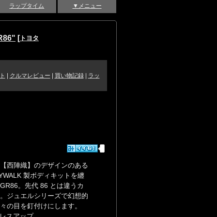
ラップタイム
▼メニュー
R86"
[
トヨタ
ト
|
クルマレビュー
|
買い物記録
|
ラッ
【西陣織】のデザインのある
TYWALK 製ボディキットを纏
R86。先代 86 とは違うカ
。ジュエルシリーズで幻想的
々の目を釘付けにします。
ドレスアップ。