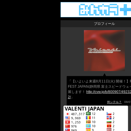
プロフィール
「【いよいよ来週8月11日(火) 開催！】F
FEST JAPAN(静岡県 富士スピードウェ
展します！
http://cvw.jp/b/800907/4923
2/
」
何シテル？
08/07