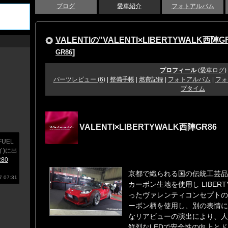
ブログ
愛車紹介
フォトアルバム
VALENTIの"VALENTI×LIBERTYWALK西陣G
]
GR86
プロフィール
(
愛車ログ
)
パーツレビュー (6)
|
整備手帳
|
燃費記録
|
フォトアルバム
|
フォ
プタイム
VALENTI×LIBERTYWALK西陣GR86
UEL
イ)に出
280
京都で織られる国の伝統工芸品
 07:31
カーボン生地を使用し LIBER
ったヴァレンティコンセプトのG
ーボン柄を使用し、別の表情に
なリアビューの演出により、人
鮮烈なLEDで安全性の向上と