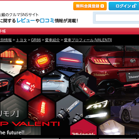
種別情報
>
トヨタ
>
GR86
>
愛車紹介
>
愛車プロフィール [VALENTI]