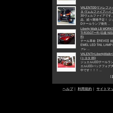
VALENTI30ヴァレファ
タ ヴェルファイアハイ
30ヴェルファイアです。
品、続々開発予定！ ジ
Dテールランプ発売 ...
Liberty Walk LB WOR
TI R35GTーR (日産 NIS
R)
テール革命【REVO】始
EWEL LED TAIL LAMP
ァレ ...
VALENTI×LibertyWal
(トヨタ 86)
ジュエルLEDテールラ
エルLEDバックフォグ
中です！！！ ...
[
ヘルプ
｜
利用規約
｜
サイトマ