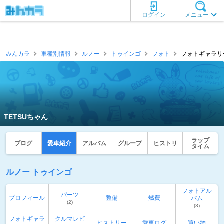
ログイン
メニュー
みんカラ
車種別情報
ルノー
トゥインゴ
フォト
フォトギャラリー
TETSUちゃん
ラップ
ブログ
愛車紹介
アルバム
グループ
ヒストリ
タイム
ルノー トゥインゴ
フォトアル
パーツ
プロフィール
整備
燃費
バム
(2)
(3)
フォトギャラ
クルマレビ
ヒストリー
愛車ログ
買い物