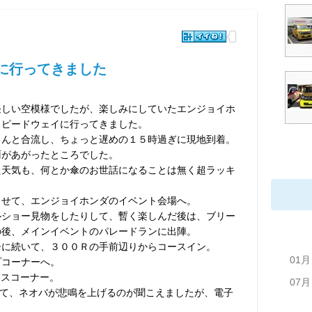
に行ってきました
怪しい空模様でしたが、楽しみにしていたエンジョイホ
スピードウェイに行ってきました。
さんと合流し、ちょっと遅めの１５時過ぎに現地到着。
雨があがったところでした。
た天気も、何とか傘のお世話になることは無く超ラッキ
ませて、エンジョイホンダのイベント会場へ。
ルショー見物をしたりして、暫く楽しんだ後は、ブリー
の後、メインイベントのパレードランに出陣。
ーに続いて、３００Ｒの手前辺りからコースイン。
01月
プコーナーへ。
ウスコーナー。
07月
て、ネオバが悲鳴を上げるのが聞こえましたが、電子