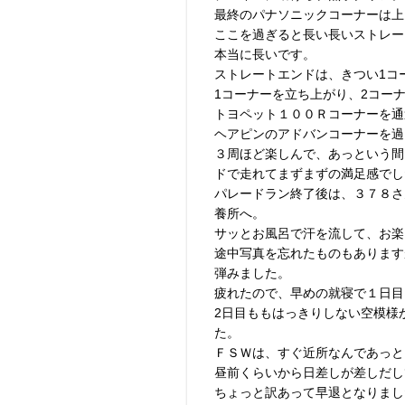
最終のパナソニックコーナーは上
ここを過ぎると長い長いストレー
本当に長いです。
ストレートエンドは、きつい1コ
1コーナーを立ち上がり、2コー
トヨペット１００Ｒコーナーを通
ヘアピンのアドバンコーナーを過
３周ほど楽しんで、あっという間
ドで走れてまずまずの満足感でし
パレードラン終了後は、３７８さ
養所へ。
サッとお風呂で汗を流して、お楽
途中写真を忘れたものもあります
弾みました。
疲れたので、早めの就寝で１日目
2日目ももはっきりしない空模様
た。
ＦＳＷは、すぐ近所なんであっと
昼前くらいから日差しが差しだし
ちょっと訳あって早退となりまし