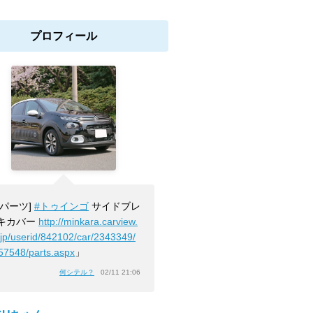
プロフィール
[パーツ]
#トゥインゴ
サイドブレ
キカバー
http://minkara.carview.
.jp/userid/842102/car/2343349/
57548/parts.aspx
」
何シテル？
02/11 21:06