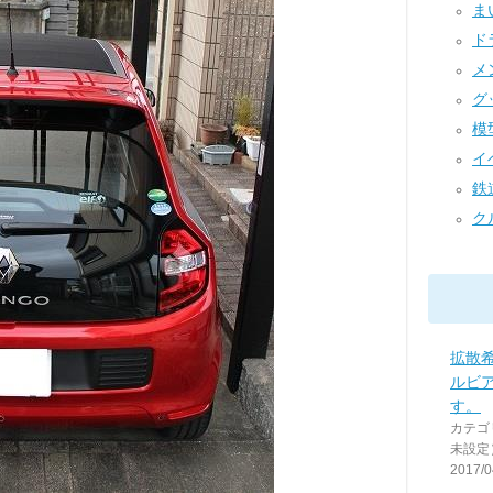
まい
ドラ
メン
グッ
模型
イベ
鉄道
クル
拡散
ルビ
す。
カテゴ
未設定
2017/0