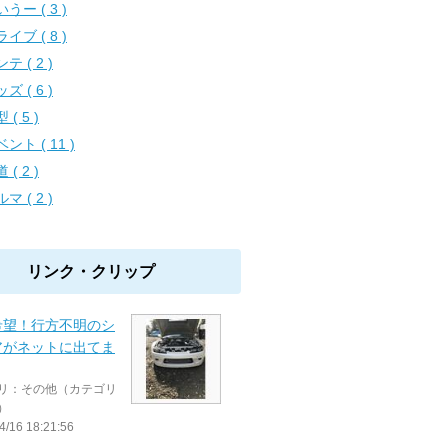
うー ( 3 )
イブ ( 8 )
テ ( 2 )
ズ ( 6 )
 ( 5 )
ント ( 11 )
 ( 2 )
マ ( 2 )
リンク・クリップ
希望！行方不明のシ
アがネットに出てま
リ：その他（カテゴリ
）
4/16 18:21:56