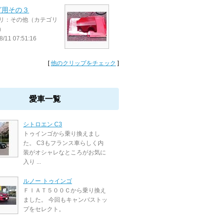
グ用その３
リ：その他（カテゴリ
）
8/11 07:51:16
[
他のクリップをチェック
]
愛車一覧
シトロエン C3
トゥインゴから乗り換えまし
た。 C3もフランス車らしく内
装がオシャレなところがお気に
入り ...
ルノー トゥインゴ
ＦＩＡＴ５００Ｃから乗り換え
ました。 今回もキャンバストッ
プをセレクト。