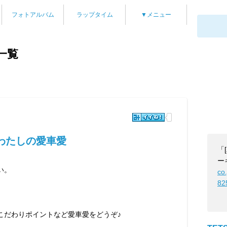
フォトアルバム
ラップタイム
▼メニュー
一覧
わたしの愛車愛
「
ー
い。
co
82
やこだわりポイントなど愛車愛をどうぞ♪