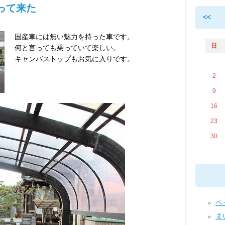
やって来た
<<
国産車には無い魅力を持った車です。
日
何と言っても乗っていて楽しい。
キャンバストップもお気に入りです。
2
9
16
23
30
ペッ
まい