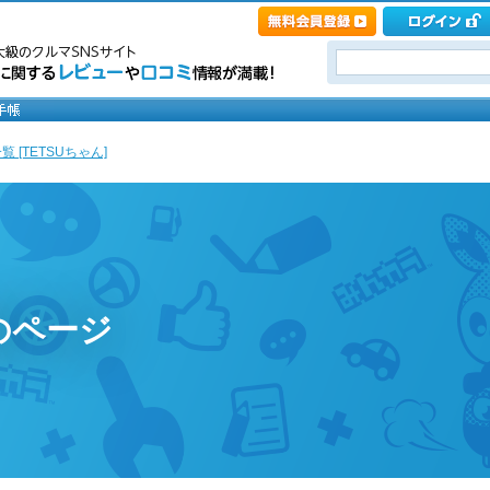
 [TETSUちゃん]
のページ