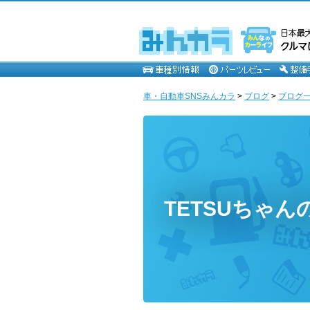
車・自動車SNSみんカラ
>
ブログ
>
ブログ一覧
TETSUちゃん