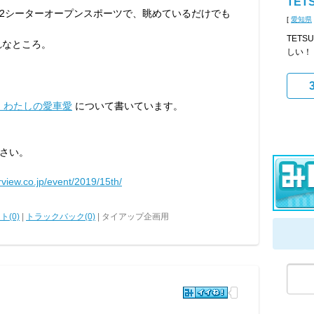
TET
2シーターオープンスポーツで、眺めているだけでも
[
愛知県
TET
れなところ。
しい！
：わたしの愛車愛
について書いています。
さい。
rview.co.jp/event/2019/15th/
ト(0)
|
トラックバック(0)
| タイアップ企画用