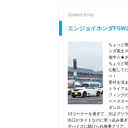
2016年07月16日
エンジョイホンダFSW
ちょっと
ンダ富士
途中☆★
ちょうど
心配して
ー！
受付を済
トライア
フィング
ペースカ
ダンロッ
13コーナーを過ぎて、次はプリ
出口がタイトなのに突っ込み過ぎ
デバイスに助けられ無事クリア。