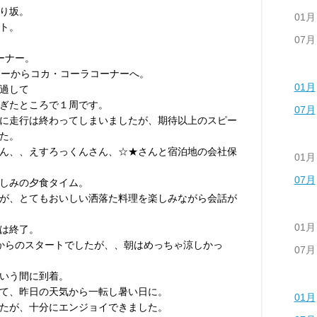
り坂。
01月
ト。
07月
ーナー。
ナーからコカ・コーラコーナーへ。
01月
過して
ぎたところで１周です。
07月
に走行は終わってしまいましたが、期待以上のスピー
た。
ん、、えすろっくんさん、☆★さんと宿泊地の会社保
01月
07月
しみの夕食タイム。
が、とてもおいしい洒落た料理を楽しみながら会話が
01月
は終了。
からのスタートでしたが、、朝はめっちゃ涼しかっ
07月
いう間に到着。
て、昨日の天気から一転し暑い日に。
01月
たが、十分にエンジョイできました。