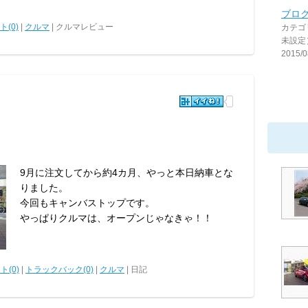
ブロ
(0)
|
クルマ
| クルマレビュー
カテゴ
未設定
2015/0
9月に注文してから約4カ月、やっと本日納車とな
りました。
今回もキャンバストップです。
やっぱりクルマは、オープンじゃなきゃ！！
ト(0)
|
トラックバック(0)
|
クルマ
| 日記